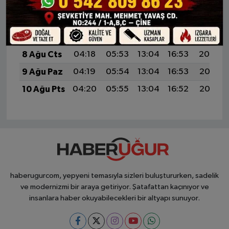
İMSAK
GÜNEŞ
ÖĞLE
İKINDI
AKŞAM
7 Ağu Cum
04:16
05:52
13:04
16:53
20:06
8 Ağu Cts
04:18
05:53
13:04
16:53
20:04
9 Ağu Paz
04:19
05:54
13:04
16:53
20:03
10 Ağu Pts
04:20
05:55
13:04
16:52
20:02
haberugurcom, yepyeni temasıyla sizleri buluştururken, sadelik
ve modernizmi bir araya getiriyor. Şatafattan kaçınıyor ve
insanlara haber okuyabilecekleri bir altyapı sunuyor.