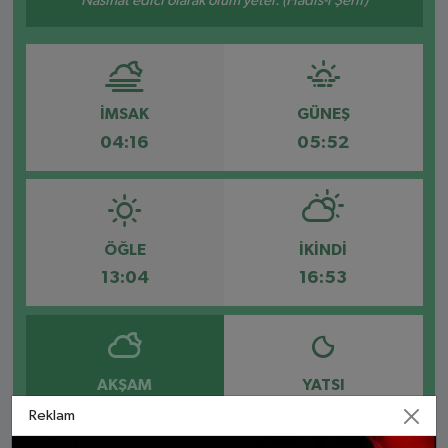
Nasihat edici olarak ölüm yeter. (Hadis-i Şerif)
İMSAK
GÜNEŞ
04:16
05:52
ÖĞLE
İKINDI
13:04
16:53
AKŞAM
YATSI
20:06
21:35
Reklam