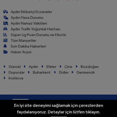
Aydın Nöbetçi Eczaneler
Aydın Hava Durumu
Aydın Namaz Vakitleri
Aydın Trafik Yoğunluk Haritası
Süper Lig Puan Durumu ve Fikstür
Tüm Manşetler
Son Dakika Haberleri
Haber Arşivi
Güncel
Aydın
Efeler
Çine
Bozdoğan
Duyurular
Buharkent
Didim
Germencik
İncirliova
RSS
Copyright © 2024. Her hakkı saklıdır.
En iyi site deneyimi sağlamak için çerezlerden
faydalanıyoruz. Detaylar için lütfen tıklayın.