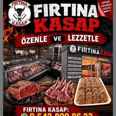
Ahırlı
Akören
Akşehir
Altınekin
Beyşehir
Bozkır
Çeltik
Cihanbeyli
Çumra
Derbent
Derebucak
Doğanhisar
Emirgazi
Ereğli
Güneysınır
Hadim
Halkapınar
Hüyük
Ilgın
Kadınhanı
Karapınar
Karatay
Kulu
Meram
Sarayönü
Selçuklu
Seydişehir
Taşkent
Tuzlukçu
Yalıhüyük
Yunak
YUNAK AYLIK NAMAZ VAKITLERI