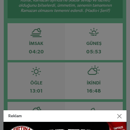
Kullar, Ramazan ayında ne (kadar sevap ve fazilet)
olduğunu bilselerdi, ümmetim, senenin tamamının
Ramazan olmasını temenni ederdi. (Hadis-i Şerif)
İMSAK
GÜNEŞ
04:20
05:53
ÖĞLE
İKINDI
13:01
16:48
Reklam
AKŞAM
YATSI