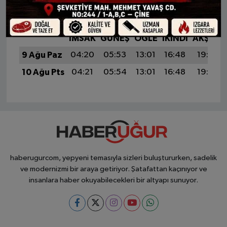
KONYA AYLIK NAMAZ VAKITLERI
İMSAK
GÜNEŞ
ÖĞLE
İKINDI
AKŞAM
9 Ağu Paz
04:20
05:53
13:01
16:48
19:58
10 Ağu Pts
04:21
05:54
13:01
16:48
19:57
haberugurcom, yepyeni temasıyla sizleri buluştururken, sadelik
ve modernizmi bir araya getiriyor. Şatafattan kaçınıyor ve
insanlara haber okuyabilecekleri bir altyapı sunuyor.