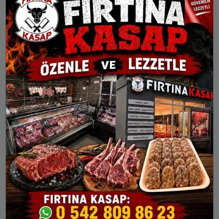
19:58
21:25
Ahırlı
Akören
Akşehir
Altınekin
Beyşehir
Bozkır
Çeltik
Cihanbeyli
Çumra
Derbent
Derebucak
Doğanhisar
Emirgazi
Ereğli
Güneysınır
Hadim
Halkapınar
Hüyük
Ilgın
Kadınhanı
Karapınar
Karatay
Kulu
Meram
Sarayönü
Selçuklu
Seydişehir
Taşkent
Tuzlukçu
Yalıhüyük
Yunak