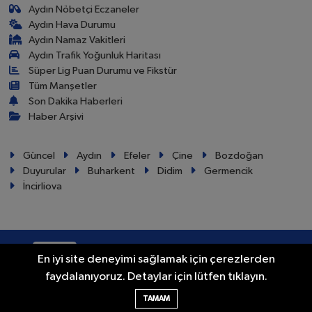
Aydın Nöbetçi Eczaneler
Aydın Hava Durumu
Aydın Namaz Vakitleri
Aydın Trafik Yoğunluk Haritası
Süper Lig Puan Durumu ve Fikstür
Tüm Manşetler
Son Dakika Haberleri
Haber Arşivi
Güncel
Aydın
Efeler
Çine
Bozdoğan
Duyurular
Buharkent
Didim
Germencik
İncirliova
RSS
Copyright © 2024. Her hakkı saklıdır.
En iyi site deneyimi sağlamak için çerezlerden
faydalanıyoruz. Detaylar için lütfen tıklayın.
Haber Yazılımı:
TE Bilişim
TAMAM