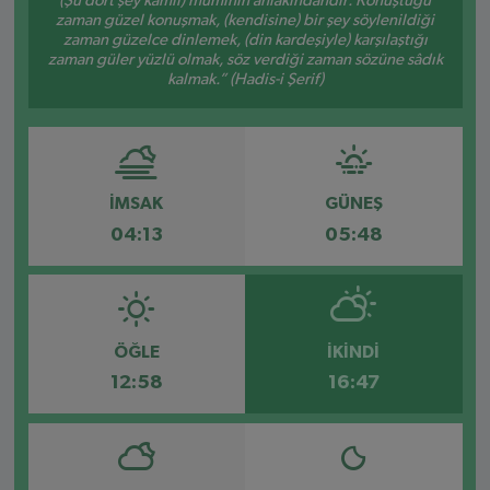
(Şu dört şey kâmil) müminin ahlâkındandır: Konuştuğu
zaman güzel konuşmak, (kendisine) bir şey söylenildiği
zaman güzelce dinlemek, (din kardeşiyle) karşılaştığı
zaman güler yüzlü olmak, söz verdiği zaman sözüne sâdık
kalmak.” (Hadis-i Şerif)
İMSAK
GÜNEŞ
04:13
05:48
ÖĞLE
İKINDI
12:58
16:47