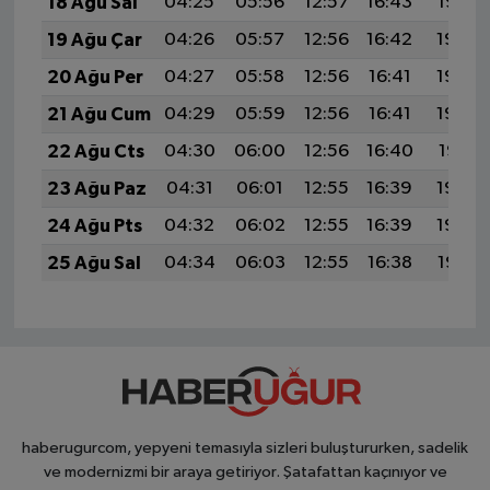
18 Ağu Sal
04:25
05:56
12:57
16:43
19:47
19 Ağu Çar
04:26
05:57
12:56
16:42
19:46
20 Ağu Per
04:27
05:58
12:56
16:41
19:44
21 Ağu Cum
04:29
05:59
12:56
16:41
19:43
22 Ağu Cts
04:30
06:00
12:56
16:40
19:41
23 Ağu Paz
04:31
06:01
12:55
16:39
19:40
24 Ağu Pts
04:32
06:02
12:55
16:39
19:39
25 Ağu Sal
04:34
06:03
12:55
16:38
19:37
haberugurcom, yepyeni temasıyla sizleri buluştururken, sadelik
ve modernizmi bir araya getiriyor. Şatafattan kaçınıyor ve