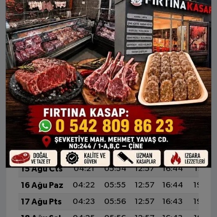
KULU AYLIK NAMAZ VAKITLERI
İMSAK
GÜNEŞ
ÖĞLE
İKINDI
AKŞA
9 Ağu Paz
04:13
05:48
12:58
16:47
19:58
10 Ağu Pts
04:14
05:49
12:58
16:47
19:57
11 Ağu Sal
04:15
05:50
12:58
16:47
19:56
12 Ağu Çar
04:17
05:51
12:58
16:46
19:55
13 Ağu Per
04:18
05:52
12:58
16:46
19:54
14 Ağu Cum
04:19
05:53
12:58
16:45
19:52
15 Ağu Cts
04:21
05:54
12:57
16:44
19:51
16 Ağu Paz
04:22
05:55
12:57
16:44
19:50
17 Ağu Pts
04:23
05:56
12:57
16:43
19:48