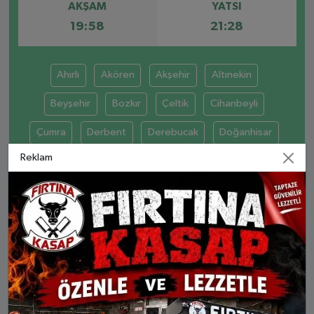
AKŞAM
YATSI
19:58
21:28
Ahırlı
Akören
Akşehir
Altınekin
Beyşehir
Bozkır
Çeltik
Cihanbeyli
Çumra
Derbent
Derebucak
Doğanhisar
Reklam
Emirgazi
Ereğli
Güneysınır
Hadim
Halkapınar
Hüyük
Ilgın
Kadınhanı
Karapınar
Karatay
Kulu
Meram
Sarayönü
Selçuklu
Seydişehir
Taşkent
Tuzlukçu
Yalıhüyük
Yunak