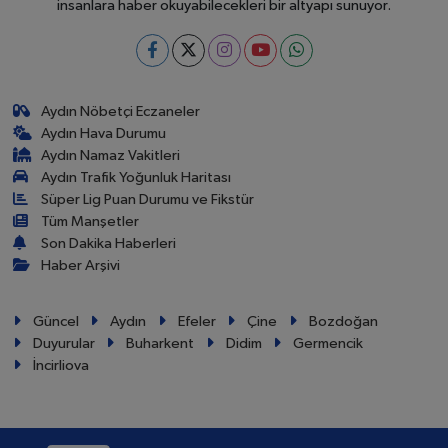
insanlara haber okuyabilecekleri bir altyapı sunuyor.
Aydın Nöbetçi Eczaneler
Aydın Hava Durumu
Aydın Namaz Vakitleri
Aydın Trafik Yoğunluk Haritası
Süper Lig Puan Durumu ve Fikstür
Tüm Manşetler
Son Dakika Haberleri
Haber Arşivi
Güncel
Aydın
Efeler
Çine
Bozdoğan
Duyurular
Buharkent
Didim
Germencik
İncirliova