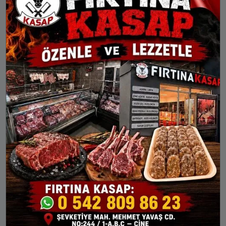
İçişleri Bakanı Soylu,
Çine’de Cumhur
Çine’de İki Tören
İttifakı Seçim Bürosu
Gerçekleştirdi
Coşkuyla Açıldı
Bakan Varank Önce
Çine’de Savaş ve
Köfte Pişirdi, Sonra
Özden’e Yoğun İlgi
Tatlı İkram Etti