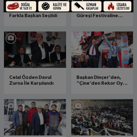
Osman Eşiyok, 28 Oy
Çine’de, 30. Deve
Farkla Başkan Seçildi
Güreşi Festivaline
Büyük İlgi
Celal Özden Davul
Başkan Dinçer’den,
Zurna İle Karşılandı
“Çine’den Rekor Oy
Desteği Sözü”