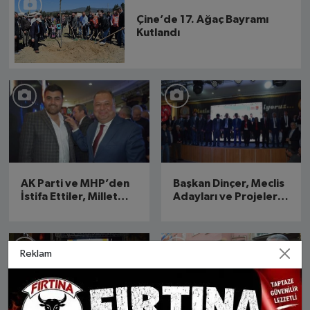
Çine’de 17. Ağaç Bayramı
Kutlandı
AK Parti ve MHP’den
Başkan Dinçer, Meclis
İstifa Ettiler, Millet
Adayları ve Projelerini
İttifakına Geçtiler
Tanıttı
Reklam