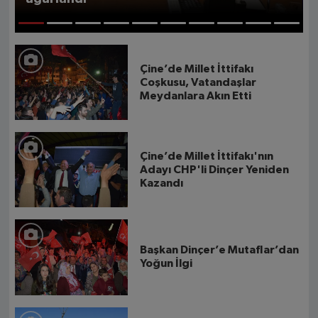
1
2
3
4
5
6
7
8
9
10
Çine’de Millet İttifakı
Coşkusu, Vatandaşlar
Meydanlara Akın Etti
Çine’de Millet İttifakı'nın
Adayı CHP'li Dinçer Yeniden
Kazandı
Başkan Dinçer’e Mutaflar’dan
Yoğun İlgi