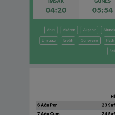
İMSAK
GÜNEŞ
04:20
05:54
Ahırlı
Akören
Akşehir
Altınek
Emirgazi
Ereğli
Güneysınır
Hadi
Sel
H
6 Ağu Per
23 Sa
7 Ağu Cum
24 Sa