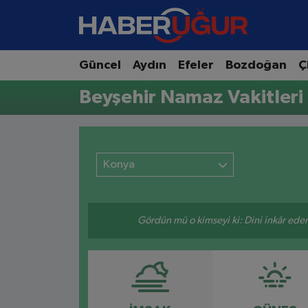
Aydın Nöbetçi Eczaneler
Güncel
Aydın
Efeler
Bozdoğan
Ç
Aydın Hava Durumu
Beyşehir Namaz Vakitleri
Aydın Namaz Vakitleri
Aydın Trafik Yoğunluk Haritası
Konya
Süper Lig Puan Durumu ve Fikstür
Gördün mü o kimseyi ki: Dini inkâr eder.
Tüm Manşetler
Son Dakika Haberleri
Haber Arşivi