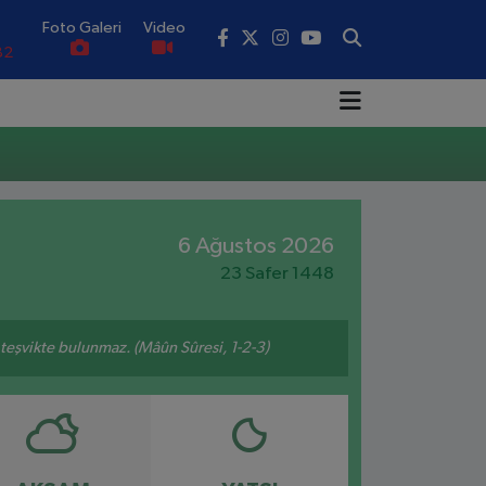
Foto Galeri
Video
82
02
19
18
.19
6 Ağustos 2026
23 Safer 1448
0
n teşvikte bulunmaz. (Mâûn Sûresi, 1-2-3)