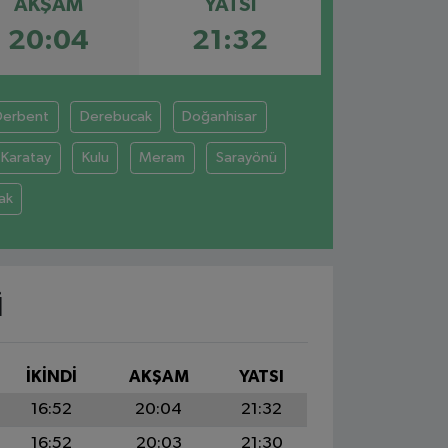
AKŞAM
YATSI
20:04
21:32
Derbent
Derebucak
Doğanhisar
Karatay
Kulu
Meram
Sarayönü
ak
I
İKINDI
AKŞAM
YATSI
16:52
20:04
21:32
16:52
20:03
21:30