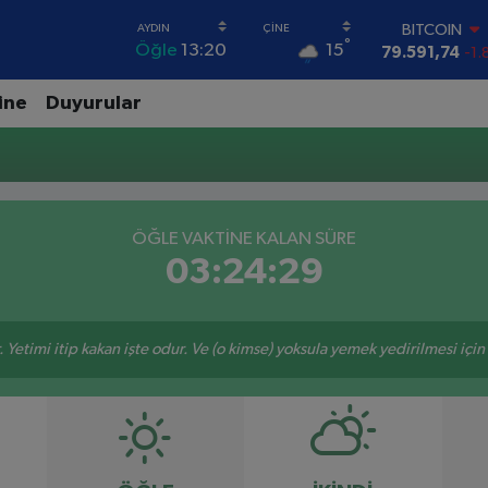
BITCOIN
°
15
Öğle
13:20
79.591,74
-1.
DOLAR
45,43620
0.
ine
Duyurular
EURO
53,38690
0.
STERLİN
61,60380
0.
G.ALTIN
6862,09000
0
ÖĞLE VAKTİNE KALAN SÜRE
BİST100
03:24:29
14.598,00
 Yetimi itip kakan işte odur. Ve (o kimse) yoksula yemek yedirilmesi içi