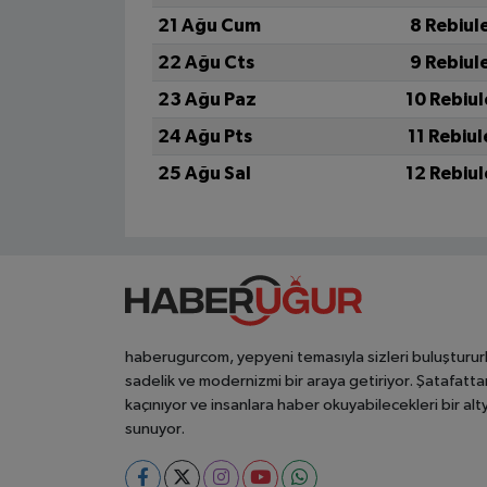
21 Ağu Cum
8 Rebiul
22 Ağu Cts
9 Rebiul
23 Ağu Paz
10 Rebiu
24 Ağu Pts
11 Rebiu
25 Ağu Sal
12 Rebiu
haberugurcom, yepyeni temasıyla sizleri buluşturur
sadelik ve modernizmi bir araya getiriyor. Şatafatta
kaçınıyor ve insanlara haber okuyabilecekleri bir alt
sunuyor.