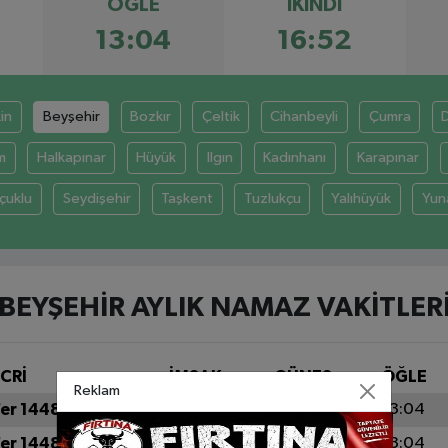
ÖĞLE
İKINDI
13:04
16:52
in
Beyşehir
Bozkır
Çeltik
Cihanbeyli
Çumra
m
Halkapınar
Hüyük
Ilgın
Kadınhanı
Karapınar
çuklu
Seydişehir
Taşkent
Tuzlukçu
Yalıhüyük
Yun
BEYŞEHIR AYLIK NAMAZ VAKITLER
İCRİ
İMSAK
GÜNEŞ
ÖĞLE
Reklam
fer 1448
04:20
05:54
13:04
fer 1448
04:21
05:55
13:04