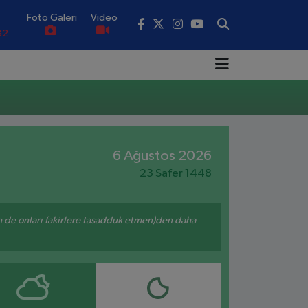
Foto Galeri
Video
82
02
19
18
.19
6 Ağustos 2026
23 Safer 1448
0
enin de onları fakirlere tasadduk etmen)den daha