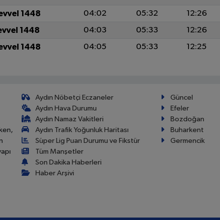
evvel 1448
04:02
05:32
12:26
evvel 1448
04:03
05:33
12:26
evvel 1448
04:05
05:33
12:25
Aydın Nöbetçi Eczaneler
Güncel
Aydın Hava Durumu
Efeler
Aydın Namaz Vakitleri
Bozdoğan
ken,
Aydın Trafik Yoğunluk Haritası
Buharkent
n
Süper Lig Puan Durumu ve Fikstür
Germencik
yapı
Tüm Manşetler
Son Dakika Haberleri
Haber Arşivi