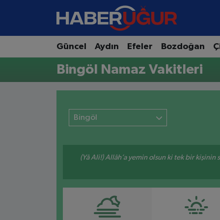
Aydın Nöbetçi Eczaneler
Güncel
Aydın
Efeler
Bozdoğan
Ç
Aydın Hava Durumu
Bingöl Namaz Vakitleri
Aydın Namaz Vakitleri
Aydın Trafik Yoğunluk Haritası
Bingöl
Süper Lig Puan Durumu ve Fikstür
(Yâ Ali!) Allâh’a yemin olsun ki tek bir kişini
Tüm Manşetler
Son Dakika Haberleri
Haber Arşivi