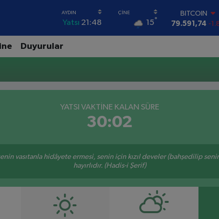
BITCOIN
°
15
Yatsı
21:48
79.591,74
-1.
DOLAR
45,43620
0.
ine
Duyurular
EURO
53,38690
0.
STERLİN
61,60380
0.
G.ALTIN
6862,09000
0
YATSI VAKTİNE KALAN SÜRE
BİST100
30:02
14.598,00
n senin vasıtanla hidâyete ermesi, senin için kızıl develer (bahşedilip s
hayırlıdır. (Hadis-i Şerif)