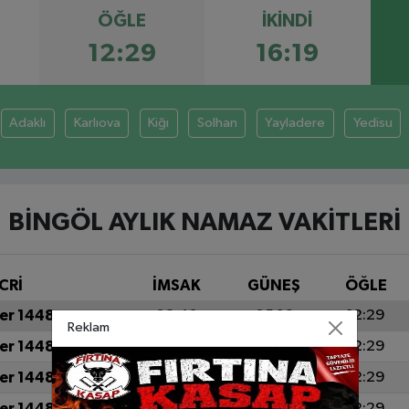
ÖĞLE
İKINDI
12:29
16:19
Adaklı
Karlıova
Kiğı
Solhan
Yayladere
Yedisu
BINGÖL AYLIK NAMAZ VAKITLERI
CRİ
İMSAK
GÜNEŞ
ÖĞLE
er 1448
03:40
05:16
12:29
Reklam
er 1448
03:41
05:17
12:29
er 1448
03:42
05:18
12:29
er 1448
03:44
05:19
12:29