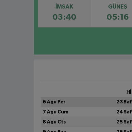
İMSAK
GÜNEŞ
03:40
05:16
Hİ
6 Ağu Per
23 Saf
7 Ağu Cum
24 Saf
8 Ağu Cts
25 Saf
9 Ağu Paz
26 Saf