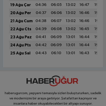
19 Ağu Çar
04:36
06:05
13:02
16:47
19:50
20 Ağu Per
04:37
06:06
13:02
16:46
19:48
21 Ağu Cum
04:38
06:07
13:02
16:46
19:47
22 Ağu Cts
04:39
06:08
13:02
16:45
19:46
23 Ağu Paz
04:41
06:09
13:01
16:44
19:44
24 Ağu Pts
04:42
06:09
13:01
16:44
19:43
25 Ağu Sal
04:43
06:10
13:01
16:43
19:42
haberugurcom, yepyeni temasıyla sizleri buluştururken, sadelik
ve modernizmi bir araya getiriyor. Şatafattan kaçınıyor ve
insanlara haber okuyabilecekleri bir altyapı sunuyor.