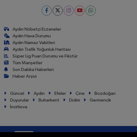
Aydın Nöbetçi Eczaneler
Aydın Hava Durumu
Aydın Namaz Vakitleri
Aydın Trafik Yoğunluk Haritası
Süper Lig Puan Durumu ve Fikstür
Tüm Manşetler
Son Dakika Haberleri
Haber Arşivi
Güncel
Aydın
Efeler
Çine
Bozdoğan
Duyurular
Buharkent
Didim
Germencik
İncirliova
RSS
Copyright © 2024. Her hakkı saklıdır.