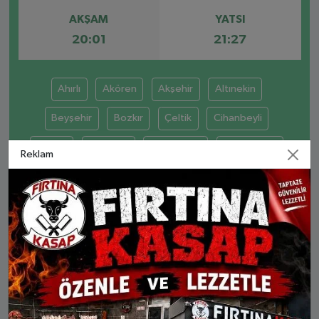
AKŞAM
YATSI
20:01
21:27
Ahırlı
Akören
Akşehir
Altınekin
Beyşehir
Bozkır
Çeltik
Cihanbeyli
Çumra
Derbent
Derebucak
Doğanhisar
Reklam
Emirgazi
Ereğli
Güneysınır
Hadim
Halkapınar
Hüyük
Ilgın
Kadınhanı
Karapınar
Karatay
Kulu
Meram
Sarayönü
Selçuklu
Seydişehir
Taşkent
Tuzlukçu
Yalıhüyük
Yunak