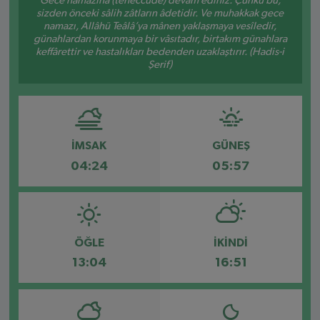
Gece namazına (teheccüde) devam ediniz. Çünkü bu,
sizden önceki sâlih zâtların âdetidir. Ve muhakkak gece
namazı, Allâhü Teâlâ’ya mânen yaklaşmaya vesîledir,
günahlardan korunmaya bir vâsıtadır, birtakım günahlara
keffârettir ve hastalıkları bedenden uzaklaştırır. (Hadis-i
Şerif)
İMSAK
GÜNEŞ
04:24
05:57
ÖĞLE
İKINDI
13:04
16:51