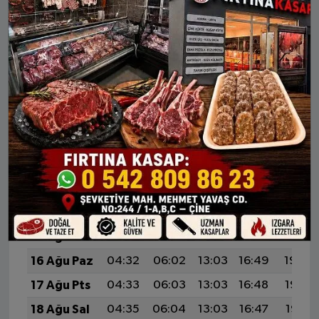
HÜYÜK AYLIK NAMAZ VAKITLERI
İMSAK
GÜNEŞ
ÖĞLE
İKINDI
AKŞA
10 Ağu Pts
04:24
05:57
13:04
16:51
20:01
11 Ağu Sal
04:26
05:58
13:04
16:51
20:00
12 Ağu Çar
04:27
05:59
13:04
16:51
19:59
13 Ağu Per
04:28
06:00
13:04
16:50
19:57
14 Ağu Cum
04:30
06:01
13:03
16:50
19:56
15 Ağu Cts
04:31
06:02
13:03
16:49
19:55
16 Ağu Paz
04:32
06:02
13:03
16:49
19:54
17 Ağu Pts
04:33
06:03
13:03
16:48
19:52
18 Ağu Sal
04:35
06:04
13:03
16:47
19:51