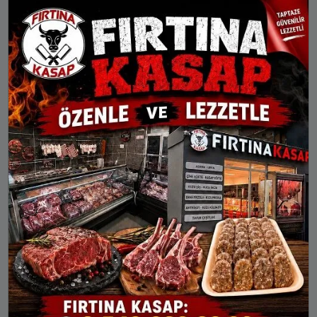
20:02
21:29
Ahırlı
Akören
Akşehir
Altınekin
Beyşehir
Bozkır
Çeltik
Cihanbeyli
Çumra
Derbent
Derebucak
Doğanhisar
Emirgazi
Ereğli
Güneysınır
Hadim
Halkapınar
Hüyük
Ilgın
Kadınhanı
Karapınar
Karatay
Kulu
Meram
Sarayönü
Selçuklu
Seydişehir
Taşkent
Tuzlukçu
Yalıhüyük
Yunak