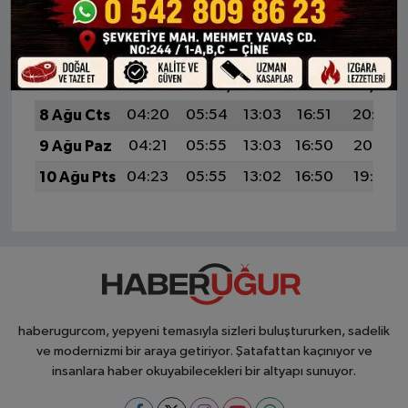
DERBENT AYLIK NAMAZ VAKITLERI
İMSAK
GÜNEŞ
ÖĞLE
İKINDI
AKŞAM
8 Ağu Cts
04:20
05:54
13:03
16:51
20:02
9 Ağu Paz
04:21
05:55
13:03
16:50
20:01
10 Ağu Pts
04:23
05:55
13:02
16:50
19:59
haberugurcom, yepyeni temasıyla sizleri buluştururken, sadelik
ve modernizmi bir araya getiriyor. Şatafattan kaçınıyor ve
insanlara haber okuyabilecekleri bir altyapı sunuyor.