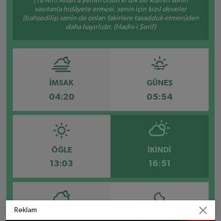
(Yâ Ali!) Allâh’a yemin olsun ki tek bir kişinin senin
vasıtanla hidâyete ermesi, senin için kızıl develer
(bahşedilip senin de onları fakirlere tasadduk etmen)den
daha hayırlıdır. (Hadis-i Şerif)
İMSAK
GÜNEŞ
04:20
05:54
ÖĞLE
İKINDI
13:03
16:51
Reklam
AKŞAM
YATSI