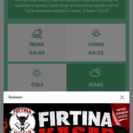
İlmi ile amel eden, malının fazlasını infâk eden (zekât ve
sadakasını veren), fuzûlî (boş ve lüzumsuz) sözden dilini
tutan kimseye müjdeler olsun. (Hadis-i Şerif)
İMSAK
GÜNEŞ
04:00
05:32
ÖĞLE
İKINDI
12:42
16:29
Reklam
AKŞAM
YATSI