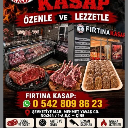
19:41
21:07
Araban
İslahiye
Karkamış
Nizip
Nurdağı
Oğuzeli
Yavuzeli
GAZIANTEP AYLIK NAMAZ VAKITLERI
İMSAK
GÜNEŞ
ÖĞLE
İKINDI
AKŞAM
6 Ağu Per
04:00
05:32
12:42
16:29
19:41
7 Ağu Cum
04:01
05:33
12:41
16:28
19:39
8 Ağu Cts
04:02
05:34
12:41
16:28
19:38
9 Ağu Paz
04:04
05:35
12:41
16:28
19:37
10 Ağu Pts
04:05
05:36
12:41
16:27
19:36