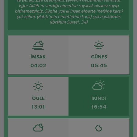
Ve (Allah) size istediğiniz şeylerin hepsinden vermiştir.
Eğer Allâh’ın verdiği nimetleri sayacak olsanız sayıp
bitiremezsiniz. Şüphe yok ki insan elbette (nefsine karşı)
çok zâlim, (Rabb’inin nimetlerine karşı) çok nankördür.
(İbrâhîm Sûresi, 34)
İMSAK
GÜNEŞ
04:02
05:45
ÖĞLE
İKINDI
13:01
16:54