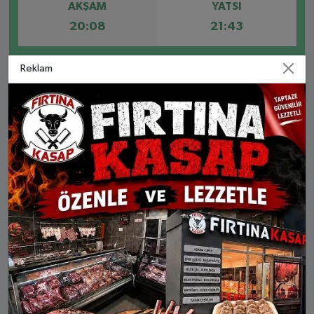
AKŞAM
YATSI
20:08
21:43
Reklam
Kurucaşile
Ulus
BARTIN AYLIK NAMAZ VAKITLERI
İMSAK
GÜNEŞ
ÖĞLE
İKINDI
AKŞA
8 Ağu Cts
04:02
05:45
13:01
16:54
20:08
9 Ağu Paz
04:04
05:46
13:01
16:54
20:07
10 Ağu Pts
04:06
05:47
13:01
16:53
20:05
11 Ağu Sal
04:07
05:48
13:01
16:53
20:04
12 Ağu Çar
04:09
05:49
13:01
16:52
20:03