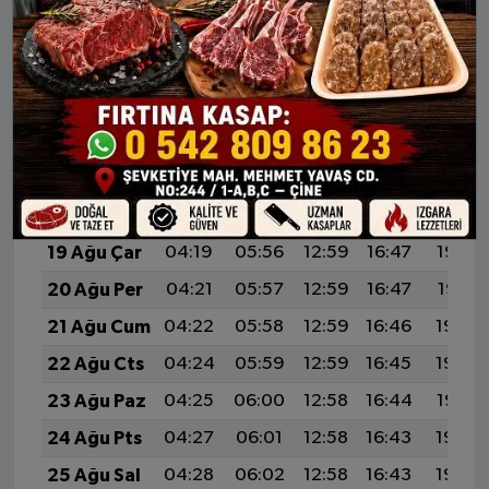
13 Ağu Per
04:10
05:50
13:01
16:51
20:01
14 Ağu Cum
04:12
05:51
13:00
16:51
20:00
15 Ağu Cts
04:13
05:52
13:00
16:50
19:59
16 Ağu Paz
04:15
05:53
13:00
16:49
19:57
17 Ağu Pts
04:16
05:54
13:00
16:49
19:56
18 Ağu Sal
04:18
05:55
13:00
16:48
19:54
19 Ağu Çar
04:19
05:56
12:59
16:47
19:53
20 Ağu Per
04:21
05:57
12:59
16:47
19:51
21 Ağu Cum
04:22
05:58
12:59
16:46
19:50
22 Ağu Cts
04:24
05:59
12:59
16:45
19:48
23 Ağu Paz
04:25
06:00
12:58
16:44
19:47
24 Ağu Pts
04:27
06:01
12:58
16:43
19:45
25 Ağu Sal
04:28
06:02
12:58
16:43
19:44