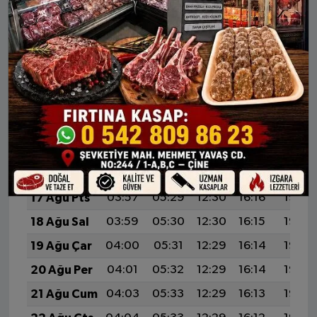
9 Ağu Paz
03:47
05:22
12:31
16:20
19:31
10 Ağu Pts
03:48
05:23
12:31
16:19
19:29
11 Ağu Sal
03:50
05:24
12:31
16:19
19:28
12 Ağu Çar
03:51
05:24
12:31
16:18
19:27
13 Ağu Per
03:52
05:25
12:31
16:18
19:26
14 Ağu Cum
03:54
05:26
12:30
16:17
19:24
15 Ağu Cts
03:55
05:27
12:30
16:17
19:23
16 Ağu Paz
03:56
05:28
12:30
16:16
19:22
17 Ağu Pts
03:57
05:29
12:30
16:16
19:21
18 Ağu Sal
03:59
05:30
12:30
16:15
19:19
19 Ağu Çar
04:00
05:31
12:29
16:14
19:18
20 Ağu Per
04:01
05:32
12:29
16:14
19:17
21 Ağu Cum
04:03
05:33
12:29
16:13
19:15