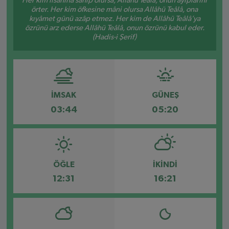
Her kim lisanına sahip olursa, Allâhü Teâlâ, onun ayıplarını
örter. Her kim öfkesine mâni olursa Allâhü Teâlâ, ona
kıyâmet günü azâp etmez. Her kim de Allâhü Teâlâ’ya
özrünü arz ederse Allâhü Teâlâ, onun özrünü kabul eder.
(Hadis-i Şerif)
İMSAK
GÜNEŞ
03:44
05:20
ÖĞLE
İKINDI
12:31
16:21