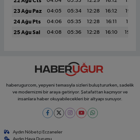
22 Ağu Cts
04:04
05:33
12:29
16:12
19:14
23 Ağu Paz
04:05
05:34
12:28
16:12
19:12
24 Ağu Pts
04:06
05:35
12:28
16:11
19:11
25 Ağu Sal
04:08
05:36
12:28
16:10
19:09
haberugurcom, yepyeni temasıyla sizleri buluştururken, sadelik
ve modernizmi bir araya getiriyor. Şatafattan kaçınıyor ve
insanlara haber okuyabilecekleri bir altyapı sunuyor.
Aydın Nöbetçi Eczaneler
Aydın Hava Durumu