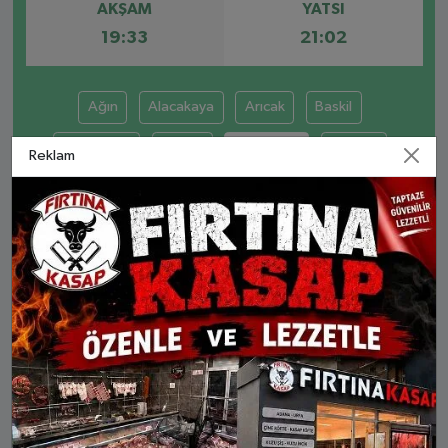
AKŞAM
YATSI
19:33
21:02
Ağın
Alacakaya
Arıcak
Baskil
Karakoçan
Keban
Kovancılar
Maden
Reklam
Palu
Sivrice
KOVANCILAR AYLIK NAMAZ VAKITLERI
İMSAK
GÜNEŞ
ÖĞLE
İKINDI
AKŞA
7 Ağu Cum
03:44
05:20
12:31
16:21
19:33
8 Ağu Cts
03:46
05:21
12:31
16:20
19:32