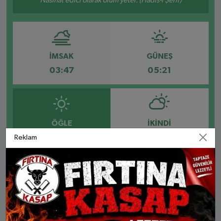
Nasihat edici olarak ölüm yeter. (Hadis-i Şerif)
İMSAK
GÜNEŞ
03:47
05:21
ÖĞLE
İKINDI
12:30
16:19
Reklam
AKŞAM
YATSI
19:29
20:57