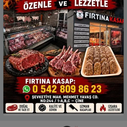
Ağın
Alacakaya
Arıcak
Baskil
Karakoçan
Keban
Kovancılar
Maden
Palu
Sivrice
ARICAK AYLIK NAMAZ VAKITLERI
İMSAK
GÜNEŞ
ÖĞLE
İKINDI
AKŞAM
9 Ağu Paz
03:47
05:21
12:30
16:19
19:29
10 Ağu Pts
03:48
05:22
12:30
16:18
19:28