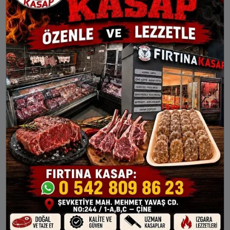
19:38
21:07
Ağın
Alacakaya
Arıcak
Baskil
Karakoçan
Keban
Kovancılar
Maden
Palu
Sivrice
AĞIN AYLIK NAMAZ VAKITLERI
İMSAK
GÜNEŞ
ÖĞLE
İKINDI
AKŞAM
7 Ağu Cum
03:48
05:24
12:36
16:26
19:38
8 Ağu Cts
03:49
05:25
12:36
16:25
19:37
9 Ağu Paz
03:51
05:26
12:36
16:25
19:36