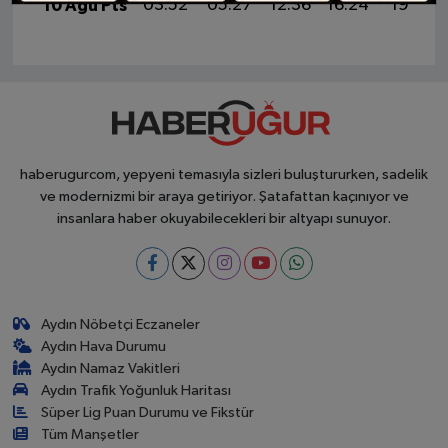
10 Ağu Pts
03:52
05:27
12:36
16:24
19:34
haberugurcom, yepyeni temasıyla sizleri buluştururken, sadelik
ve modernizmi bir araya getiriyor. Şatafattan kaçınıyor ve
insanlara haber okuyabilecekleri bir altyapı sunuyor.
Aydın Nöbetçi Eczaneler
Aydın Hava Durumu
Aydın Namaz Vakitleri
Aydın Trafik Yoğunluk Haritası
Süper Lig Puan Durumu ve Fikstür
Tüm Manşetler