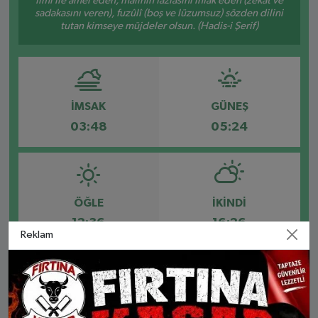
İlmi ile amel eden, malının fazlasını infâk eden (zekât ve
sadakasını veren), fuzûlî (boş ve lüzumsuz) sözden dilini
tutan kimseye müjdeler olsun. (Hadis-i Şerif)
İMSAK
GÜNEŞ
03:48
05:24
ÖĞLE
İKINDI
12:36
16:26
Reklam
AKŞAM
YATSI