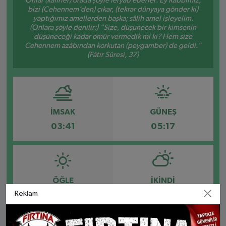
Onlar (kâfirler) orada şöyle feryad ederler: Ey Rabbimiz,
bizi (Cehennem’den) çıkar, (tekrar dünyaya gönder ki)
yaptığımız amellerden başka; sâlih amel işleyelim.
(Onlara şöyle denilir:) "Size, düşünecek bir kimsenin
düşüneceği kadar ömür vermedik mi ki? Hem size
Cehennem azâbından korkutan (peygamber) de geldi."
(Fâtır Sûresi, 37)
İMSAK
GÜNEŞ
03:41
05:17
ÖĞLE
İKINDI
Reklam
12:28
16:18