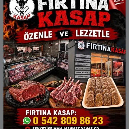
AKŞAM
YATSI
19:30
20:59
Bismil
Çermik
Çınar
Çüngüş
Dicle
Eğil
Ergani
Hani
Hazro
Kocaköy
Kulp
Lice
Silvan
LICE AYLIK NAMAZ VAKITLERI
İMSAK
GÜNEŞ
ÖĞLE
İKINDI
AKŞAM
6 Ağu Per
03:41
05:17
12:28
16:18
19:30