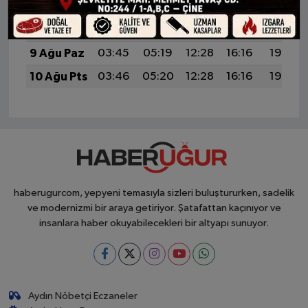
7 Ağu Cum
03:42
05:17
12:28
16:17
19:29
8 Ağu Cts
03:44
05:18
12:28
16:17
19:28
9 Ağu Paz
03:45
05:19
12:28
16:16
19:27
10 Ağu Pts
03:46
05:20
12:28
16:16
19:26
haberugurcom, yepyeni temasıyla sizleri buluştururken, sadelik
ve modernizmi bir araya getiriyor. Şatafattan kaçınıyor ve
insanlara haber okuyabilecekleri bir altyapı sunuyor.
Aydın Nöbetçi Eczaneler