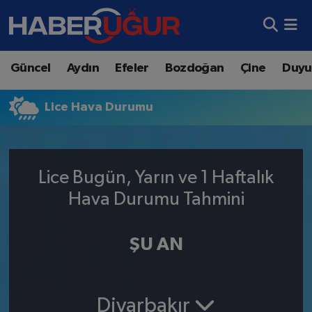
Aydın Nöbetçi Eczaneler
Güncel
Aydın
Efeler
Bozdoğan
Çine
Duyu
Aydın Hava Durumu
Lice Hava Durumu
Aydın Namaz Vakitleri
Aydın Trafik Yoğunluk Haritası
Lice Bugün, Yarın ve 1 Haftalık
Süper Lig Puan Durumu ve Fikstür
Hava Durumu Tahmini
Tüm Manşetler
ŞU AN
Son Dakika Haberleri
Haber Arşivi
Diyarbakır