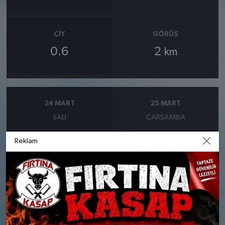
ÇIY
GÖRÜŞ
0.6
2
km
24 MART
25 MART
SALI
ÇARŞAMBA
Reklam
°
°
3
4
Parçalı Bulutlu
Güneşli
Nem: %79
Nem: %72
Rüzgar: 7 km/h
Rüzgar: 7 km/h