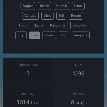
Bağlar
Bismil
Çermik
Çınar
Çüngüş
Dicle
Eğil
Ergani
Hani
Hazro
Kayapınar
Kocaköy
Kulp
Lice
Silvan
Sur
Yenişehir
HISSEDILEN
NEM
°
-1
%98
BASINÇ
RÜZGAR
1014
8
hpa
km/s