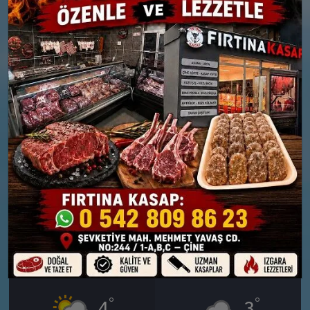
26 MART
27 MART
PERŞEMBE
CUMA
°
°
6
3
Bölgesel düzensiz yağmur
Orta kuvvetli yağmurlu
yağışlı
Nem: %88
Rüzgar: 15 km/h
Nem: %77
Yağış Olasılığı: %77
Rüzgar: 14 km/h
Yağış Olasılığı: %89
28 MART
29 MART
CUMARTESI
PAZAR
°
°
4
3