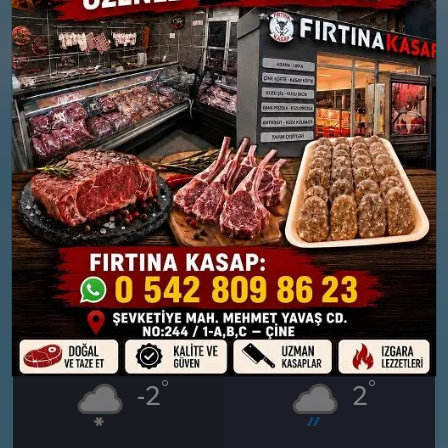
°
°
1
1
Orta kuvvetli veya yoğun ve
Bölgesel gök gürültülü orta
sağnak şeklinde kar
kuvvetli veya yoğun kar yağışlı
Nem: %92
Nem: %96
Rüzgar: 16 km/h
Rüzgar: 12 km/h
Yağış Olasılığı: %89
Yağış Olasılığı: %86
Kar Olasılığı: %8
Kar Olasılığı: %9
28 MART
29 MART
CUMARTESI
PAZAR
°
°
-2
2