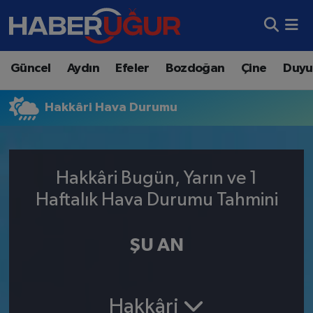
Aydın Nöbetçi Eczaneler
Güncel
Aydın
Efeler
Bozdoğan
Çine
Duyu
Aydın Hava Durumu
Hakkâri Hava Durumu
Aydın Namaz Vakitleri
Aydın Trafik Yoğunluk Haritası
Hakkâri Bugün, Yarın ve 1
Süper Lig Puan Durumu ve Fikstür
Haftalık Hava Durumu Tahmini
Tüm Manşetler
ŞU AN
Son Dakika Haberleri
Haber Arşivi
Hakkâri