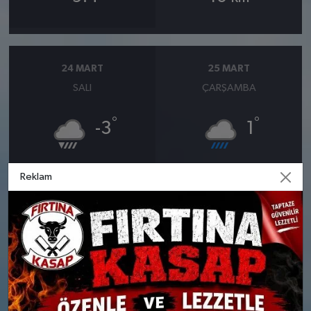
24 MART
25 MART
SALI
ÇARŞAMBA
°
°
-3
1
Hafif dondurucu yağmurlu
Şiddetli yağmurlu
Reklam
Nem: %87
Nem: %98
Rüzgar: 10 km/h
Rüzgar: 7 km/h
Yağış Olasılığı: %87
Yağış Olasılığı: %80
Kar Olasılığı: %6
Kar Olasılığı: %24
26 MART
27 MART
PERŞEMBE
CUMA