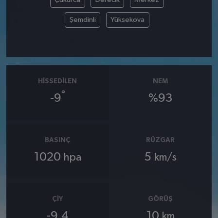
Şemdinli
Yüksekova
HISSEDILEN
NEM
°
-9
%93
BASINÇ
RÜZGAR
1020
5
hpa
km/s
ÇIY
GÖRÜŞ
-9.4
10
km