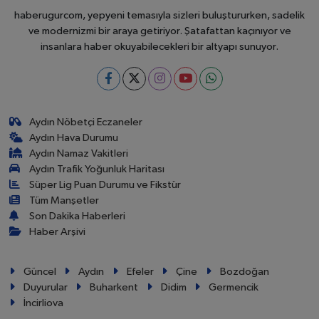
haberugurcom, yepyeni temasıyla sizleri buluştururken, sadelik
ve modernizmi bir araya getiriyor. Şatafattan kaçınıyor ve
insanlara haber okuyabilecekleri bir altyapı sunuyor.
Aydın Nöbetçi Eczaneler
Aydın Hava Durumu
Aydın Namaz Vakitleri
Aydın Trafik Yoğunluk Haritası
Süper Lig Puan Durumu ve Fikstür
Tüm Manşetler
Son Dakika Haberleri
Haber Arşivi
Güncel
Aydın
Efeler
Çine
Bozdoğan
Duyurular
Buharkent
Didim
Germencik
İncirliova