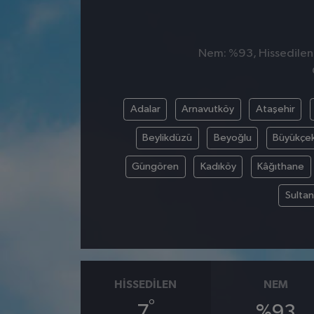
Nem: %93, Hissedilen S
Adalar
Arnavutköy
Ataşehir
Beylikdüzü
Beyoğlu
Büyükçe
Güngören
Kadıköy
Kâğıthane
Sultan
HISSEDILEN
NEM
°
7
%93