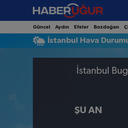
Aydın Nöbetçi Eczaneler
Güncel
Aydın
Efeler
Bozdoğan
Ç
Aydın Hava Durumu
İstanbul Hava Durum
Aydın Namaz Vakitleri
Aydın Trafik Yoğunluk Haritası
İstanbul Bug
Süper Lig Puan Durumu ve Fikstür
Tüm Manşetler
ŞU AN
Son Dakika Haberleri
Haber Arşivi