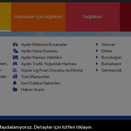
Hassaslar için sağlıksız
Sağlıksız
Aydın Nöbetçi Eczaneler
Güncel
Aydın Hava Durumu
Efeler
Aydın Namaz Vakitleri
Bozdoğan
ken,
Aydın Trafik Yoğunluk Haritası
Buharkent
n
Süper Lig Puan Durumu ve Fikstür
Germencik
yapı
Tüm Manşetler
Son Dakika Haberleri
Haber Arşivi
aydalanıyoruz. Detaylar için lütfen tıklayın.