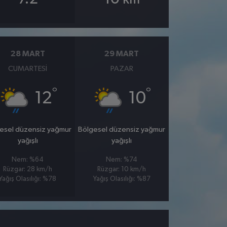
28 MART
29 MART
CUMARTESI
PAZAR
°
°
12
10
esel düzensiz yağmur
Bölgesel düzensiz yağmur
yağışlı
yağışlı
Nem: %64
Nem: %74
Rüzgar: 28 km/h
Rüzgar: 10 km/h
Yağış Olasılığı: %78
Yağış Olasılığı: %87