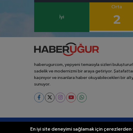
Orta
2
İyi
haberugurcom, yepyeni temasıyla sizleri buluşturur
sadelik ve modernizmi bir araya getiriyor. Şatafatta
kaçınıyor ve insanlara haber okuyabilecekleri bir alt
sunuyor.
RSS
Copyright © 2024. Her hakkı saklıdır.
En iyi site deneyimi sağlamak için çerezlerden f