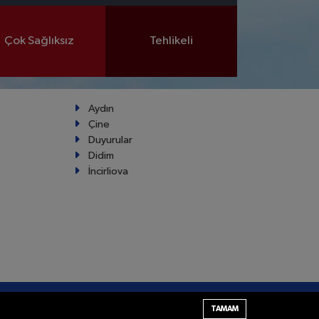
Çok Sağlıksız
Tehlikeli
Aydın
Çine
Duyurular
Didim
İncirliova
Haber Yazılımı:
TE Bilişim
TAMAM