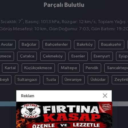
Parçalı Bulutlu
°
ıcaklık: 7
, Basınç: 1013 hPa, Rüzgar: 12 km/s, Toplam Yağış:
Görüş Mesafesi: 10 km, Gün Doğumu: 7:03, Gün Batımı: 19:2
Avcılar
Bağcılar
Bahçelievler
Bakırköy
Başakşehir
kmece
Çatalca
Çekmeköy
Esenler
Esenyurt
Eyüp
Kartal
Küçükçekmece
Maltepe
Pendik
Sancaktep
beyli
Sultangazi
Tuzla
Ümraniye
Üsküdar
Zeytin
Reklam
BASINÇ
RÜZGAR
1013
12
hpa
km/s