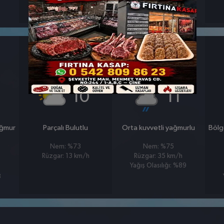
26 MART
27 MART
PERŞEMBE
CUMA
°
°
10
11
ağmur
Parçalı Bulutlu
Orta kuvvetli yağmurlu
Bölg
Nem: %73
Nem: %75
Rüzgar: 13 km/h
Rüzgar: 35 km/h
Yağış Olasılığı: %89
8