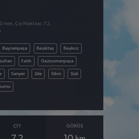
 0 mm, Çiy Noktası: 7.2,
0
Bayrampaşa
Beşiktaş
Beykoz
sultan
Fatih
Gaziosmanpaşa
e
Sarıyer
Şile
Silivri
Şişli
burnu
ÇIY
GÖRÜŞ
7.2
10
km