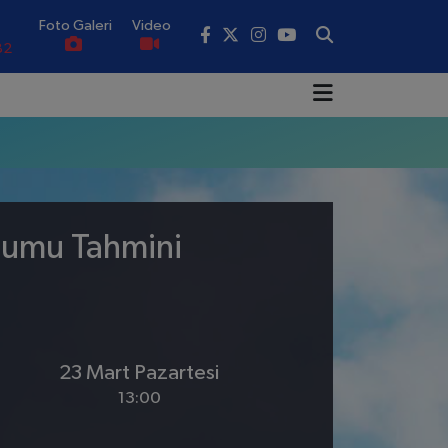
Foto Galeri
Video
82
02
19
18
.19
urumu Tahmini
0
23 Mart Pazartesi
13:00