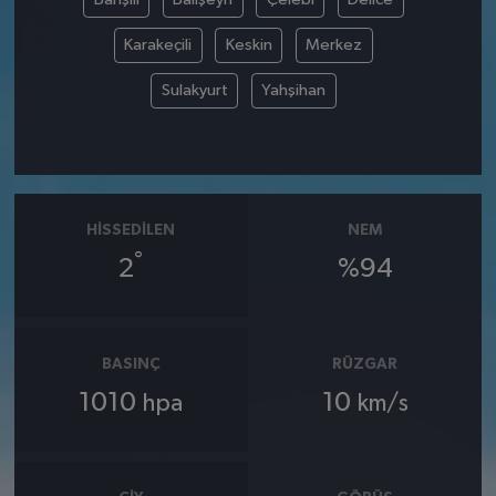
Karakeçili
Keskin
Merkez
Sulakyurt
Yahşihan
HISSEDILEN
NEM
°
2
%94
BASINÇ
RÜZGAR
1010
10
hpa
km/s