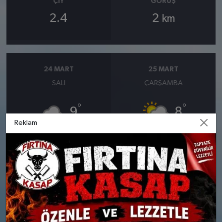
ÇIY
GÖRÜŞ
2.4
2
km
24 MART
25 MART
SALI
ÇARŞAMBA
°
°
9
8
Reklam
Orta kuvvetli yağmurlu
Bölgesel düzensiz yağmur
yağışlı
Nem: %76
Rüzgar: 13 km/h
Nem: %79
Yağış Olasılığı: %87
Rüzgar: 21 km/h
Yağış Olasılığı: %81