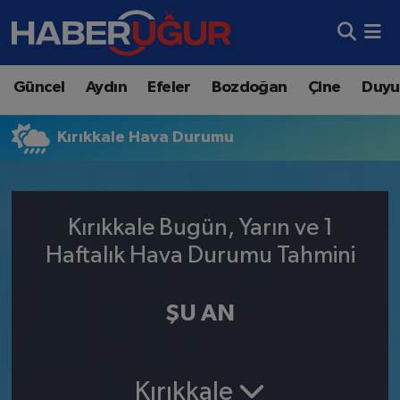
Aydın Nöbetçi Eczaneler
Güncel
Aydın
Efeler
Bozdoğan
Çine
Duyu
Aydın Hava Durumu
Kırıkkale Hava Durumu
Aydın Namaz Vakitleri
Aydın Trafik Yoğunluk Haritası
Kırıkkale Bugün, Yarın ve 1
Süper Lig Puan Durumu ve Fikstür
Haftalık Hava Durumu Tahmini
Tüm Manşetler
ŞU AN
Son Dakika Haberleri
Haber Arşivi
Kırıkkale