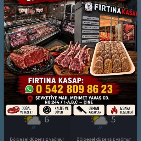
26 MART
27 MART
PERŞEMBE
CUMA
°
°
8
11
Güneşli
Güneşli
Nem: %71
Nem: %56
Rüzgar: 14 km/h
Rüzgar: 20 km/h
28 MART
29 MART
CUMARTESI
PAZAR
°
°
6
5
Bölgesel düzensiz yağmur
Bölgesel düzensiz yağmur