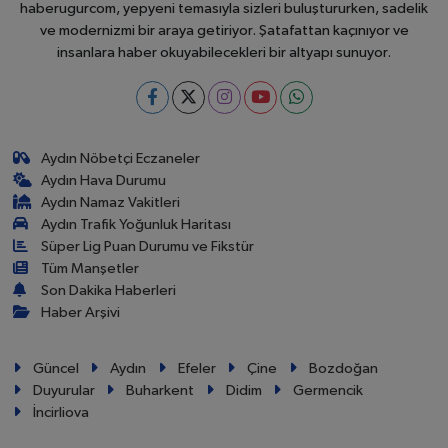
haberugurcom, yepyeni temasıyla sizleri buluştururken, sadelik
ve modernizmi bir araya getiriyor. Şatafattan kaçınıyor ve
insanlara haber okuyabilecekleri bir altyapı sunuyor.
Aydın Nöbetçi Eczaneler
Aydın Hava Durumu
Aydın Namaz Vakitleri
Aydın Trafik Yoğunluk Haritası
Süper Lig Puan Durumu ve Fikstür
Tüm Manşetler
Son Dakika Haberleri
Haber Arşivi
Güncel
Aydın
Efeler
Çine
Bozdoğan
Duyurular
Buharkent
Didim
Germencik
İncirliova