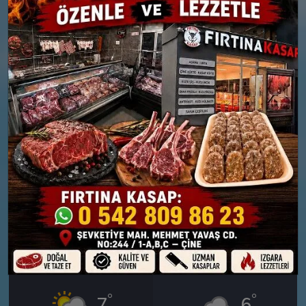
26 MART
27 MART
PERŞEMBE
CUMA
°
°
8
6
Bölgesel düzensiz yağmur
Orta kuvvetli yağmurlu
yağışlı
Nem: %84
Rüzgar: 19 km/h
Nem: %73
Yağış Olasılığı: %88
Rüzgar: 18 km/h
Yağış Olasılığı: %89
28 MART
29 MART
CUMARTESI
PAZAR
°
°
7
6