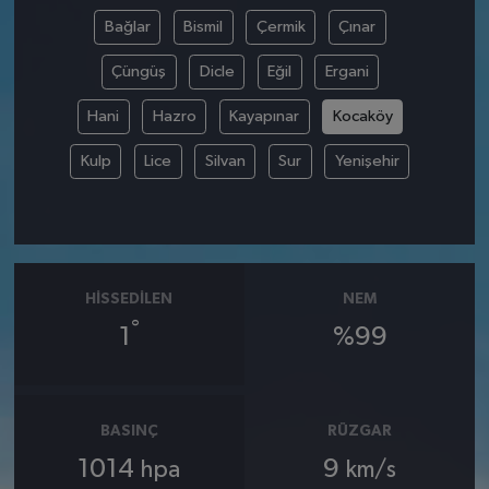
Bağlar
Bismil
Çermik
Çınar
Çüngüş
Dicle
Eğil
Ergani
Hani
Hazro
Kayapınar
Kocaköy
Kulp
Lice
Silvan
Sur
Yenişehir
HISSEDILEN
NEM
°
1
%99
BASINÇ
RÜZGAR
1014
9
hpa
km/s