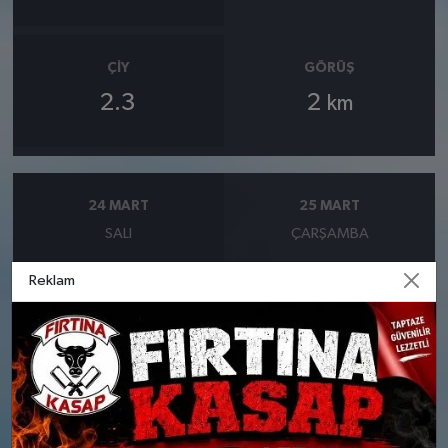
ÇIY
GÖRÜŞ
2.3
2
km
24 MART
25 MART
SALI
ÇARŞAMBA
Reklam
°
°
6
7
Parçalı Bulutlu
Güneşli
Nem: %76
Nem: %64
Rüzgar: 12 km/h
Rüzgar: 12 km/h