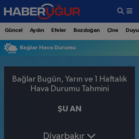
Aydın Nöbetçi Eczaneler
Güncel
Aydın
Efeler
Bozdoğan
Çine
Duyu
Aydın Hava Durumu
Bağlar Hava Durumu
Aydın Namaz Vakitleri
Aydın Trafik Yoğunluk Haritası
Bağlar Bugün, Yarın ve 1 Haftalık
Süper Lig Puan Durumu ve Fikstür
Hava Durumu Tahmini
Tüm Manşetler
ŞU AN
Son Dakika Haberleri
Haber Arşivi
Diyarbakır