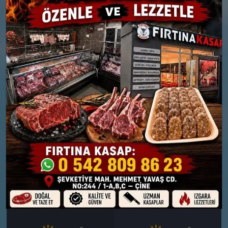
26 MART
27 MART
PERŞEMBE
CUMA
°
°
8
8
Bölgesel düzensiz yağmur
Orta kuvvetli yağmurlu
yağışlı
Nem: %90
Rüzgar: 16 km/h
Nem: %86
Yağış Olasılığı: %76
Rüzgar: 14 km/h
Yağış Olasılığı: %89
28 MART
29 MART
CUMARTESI
PAZAR