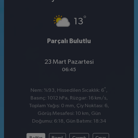
°
13
Parçalı Bulutlu
23 Mart Pazartesi
06:45
°
Nem: %93, Hissedilen Sıcaklık: 6
,
Basınç: 1012 hPa, Rüzgar: 16 km/s,
Toplam Yağış: 0 mm, Çiy Noktası: 6,
Görüş Mesafesi: 10 km, Gün
Doğumu: 6:18, Gün Batımı: 18:34
Bağlar
Bismil
Çermik
Çınar