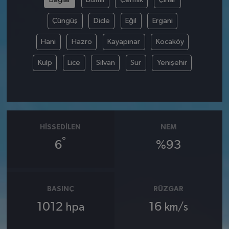
Çüngüş
Dicle
Eğil
Ergani
Hani
Hazro
Kayapınar
Kocaköy
Kulp
Lice
Silvan
Sur
Yenişehir
HISSEDILEN
NEM
°
6
%93
BASINÇ
RÜZGAR
1012
16
hpa
km/s