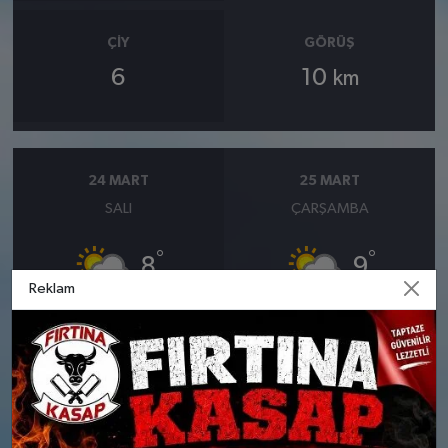
ÇIY
GÖRÜŞ
6
10
km
24 MART
25 MART
SALI
ÇARŞAMBA
°
°
8
9
Reklam
Bölgesel düzensiz yağmur
Bölgesel düzensiz yağmur
yağışlı
yağışlı
Nem: %76
Nem: %68
Rüzgar: 9 km/h
Rüzgar: 9 km/h
Yağış Olasılığı: %87
Yağış Olasılığı: %85