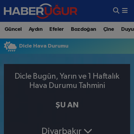
Aydın Nöbetçi Eczaneler
Güncel
Aydın
Efeler
Bozdoğan
Çine
Duyu
Aydın Hava Durumu
Dicle Hava Durumu
Aydın Namaz Vakitleri
Aydın Trafik Yoğunluk Haritası
Dicle Bugün, Yarın ve 1 Haftalık
Süper Lig Puan Durumu ve Fikstür
Hava Durumu Tahmini
Tüm Manşetler
ŞU AN
Son Dakika Haberleri
Haber Arşivi
Diyarbakır