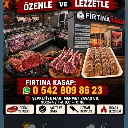
26 MART
27 MART
PERŞEMBE
CUMA
°
°
8
6
Bölgesel düzensiz yağmur
Orta kuvvetli yağmurlu
yağışlı
Nem: %84
Rüzgar: 19 km/h
Nem: %73
Yağış Olasılığı: %88
Rüzgar: 18 km/h
Yağış Olasılığı: %89
28 MART
29 MART
CUMARTESI
PAZAR
°
°
7
6