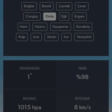
Bağlar
Bismil
Çermik
Çınar
Çüngüş
Dicle
Eğil
Ergani
Hani
Hazro
Kayapınar
Kocaköy
Kulp
Lice
Silvan
Sur
Yenişehir
HISSEDILEN
NEM
°
1
%98
BASINÇ
RÜZGAR
1015
8
hpa
km/s