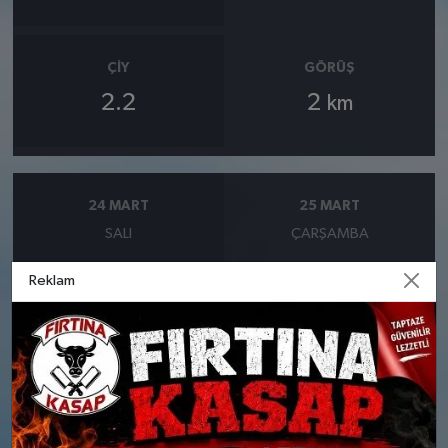
ÇIY
GÖRÜŞ
2.2
2
km
24 MART
25 MART
SALI
ÇARŞAMBA
Reklam
°
°
6
7
Parçalı Bulutlu
Güneşli
Nem: %76
Nem: %64
Rüzgar: 12 km/h
Rüzgar: 12 km/h