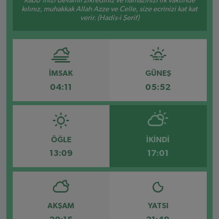
Rabb’inizi devamlı zikrediniz ve namazınızı ilk vaktinde
kılınız, muhakkak Allah Azze ve Celle, size ecrinizi kat kat
verir. (Hadis-i Şerif)
İMSAK
GÜNEŞ
04:11
05:52
ÖĞLE
İKINDI
13:09
17:01
AKŞAM
YATSI