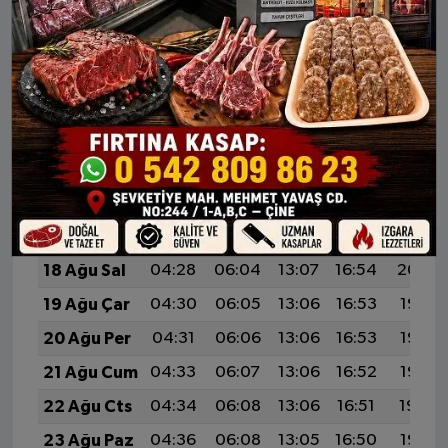
11 Ağu Sal
04:18
05:57
13:08
16:58
20:09
12 Ağu Çar
04:20
05:58
13:08
16:58
20:08
13 Ağu Per
04:21
05:59
13:08
16:57
20:06
14 Ağu Cum
04:23
06:00
13:07
16:57
20:05
15 Ağu Cts
04:24
06:01
13:07
16:56
20:04
16 Ağu Paz
04:26
06:02
13:07
16:55
20:02
17 Ağu Pts
04:27
06:03
13:07
16:55
20:01
18 Ağu Sal
04:28
06:04
13:07
16:54
20:00
19 Ağu Çar
04:30
06:05
13:06
16:53
19:58
20 Ağu Per
04:31
06:06
13:06
16:53
19:57
21 Ağu Cum
04:33
06:07
13:06
16:52
19:55
22 Ağu Cts
04:34
06:08
13:06
16:51
19:54
23 Ağu Paz
04:36
06:08
13:05
16:50
19:52