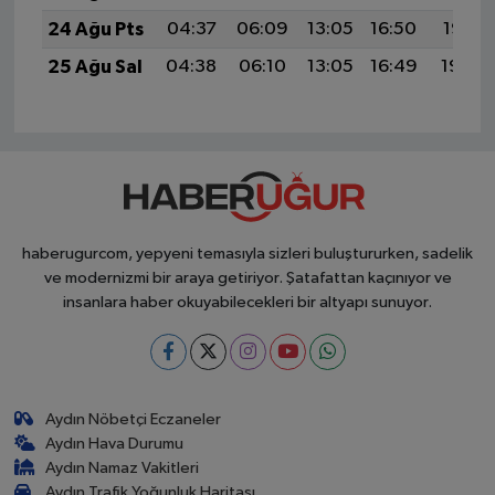
24 Ağu Pts
04:37
06:09
13:05
16:50
19:51
25 Ağu Sal
04:38
06:10
13:05
16:49
19:49
haberugurcom, yepyeni temasıyla sizleri buluştururken, sadelik
ve modernizmi bir araya getiriyor. Şatafattan kaçınıyor ve
insanlara haber okuyabilecekleri bir altyapı sunuyor.
Aydın Nöbetçi Eczaneler
Aydın Hava Durumu
Aydın Namaz Vakitleri
Aydın Trafik Yoğunluk Haritası