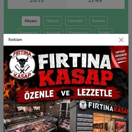
20:15
21:49
Akyazı
Geyve
Hendek
Karasu
Kaynarca
Kocaali
Pamukova
Taraklı
Reklam
AKYAZI AYLIK NAMAZ VAKITLERI
İMSAK
GÜNEŞ
ÖĞLE
İKINDI
AKŞA
6 Ağu Per
04:11
05:52
13:09
17:01
20:15
7 Ağu Cum
04:12
05:53
13:08
17:00
20:14
8 Ağu Cts
04:14
05:54
13:08
17:00
20:13
9 Ağu Paz
04:15
05:55
13:08
16:59
20:12
10 Ağu Pts
04:17
05:56
13:08
16:59
20:10