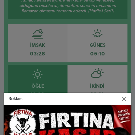
Kullar, Ramazan ayında ne (kadar sevap ve fazilet)
olduğunu bilselerdi, ümmetim, senenin tamamının
Ramazan olmasını temenni ederdi. (Hadis-i Şerif)
İMSAK
GÜNEŞ
03:28
05:10
ÖĞLE
İKINDI
12:28
16:21
Reklam
AKŞAM
YATSI