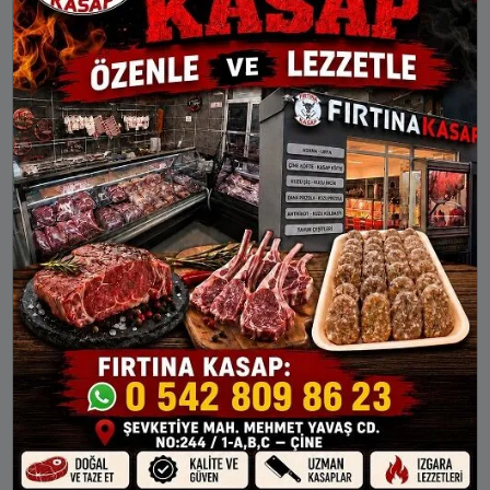
19:36
21:11
Ardeşen
Çamlıhemşin
Çayeli
Fındıklı
Hemşin
İkizdere
İyidere
Pazar
ÇAYELI AYLIK NAMAZ VAKITLERI
İMSAK
GÜNEŞ
ÖĞLE
İKINDI
AKŞAM
6 Ağu Per
03:28
05:10
12:28
16:21
19:36
7 Ağu Cum
03:30
05:11
12:28
16:20
19:35
8 Ağu Cts
03:31
05:12
12:28
16:20
19:33
9 Ağu Paz
03:33
05:13
12:28
16:19
19:32
10 Ağu Pts
03:35
05:14
12:28
16:19
19:31