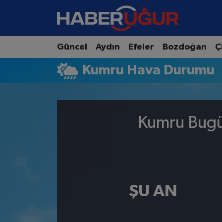
Aydın Nöbetçi Eczaneler
Güncel
Aydın
Efeler
Bozdoğan
Ç
Aydın Hava Durumu
Kumru Hava Durumu
Aydın Namaz Vakitleri
Aydın Trafik Yoğunluk Haritası
Kumru Bugün
Süper Lig Puan Durumu ve Fikstür
Tüm Manşetler
ŞU AN
Son Dakika Haberleri
Haber Arşivi