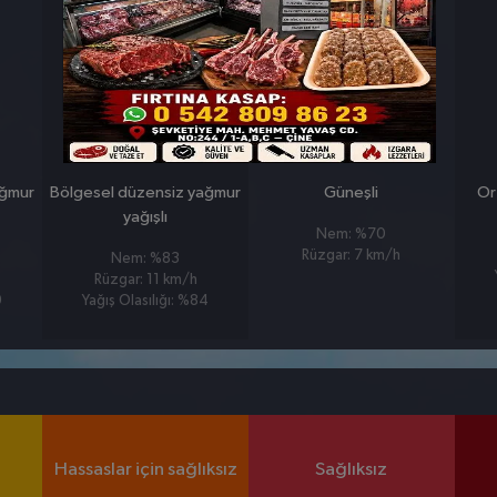
26 MART
27 MART
PERŞEMBE
CUMA
°
°
7
8
ağmur
Bölgesel düzensiz yağmur
Güneşli
Or
yağışlı
Nem: %70
Rüzgar: 7 km/h
Nem: %83
Rüzgar: 11 km/h
9
Yağış Olasılığı: %84
Hassaslar için sağlıksız
Sağlıksız