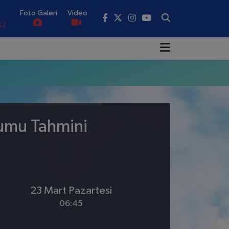
Foto Galeri
Video
82
02
19
18
.19
rumu Tahmini
0
23 Mart Pazartesi
06:45