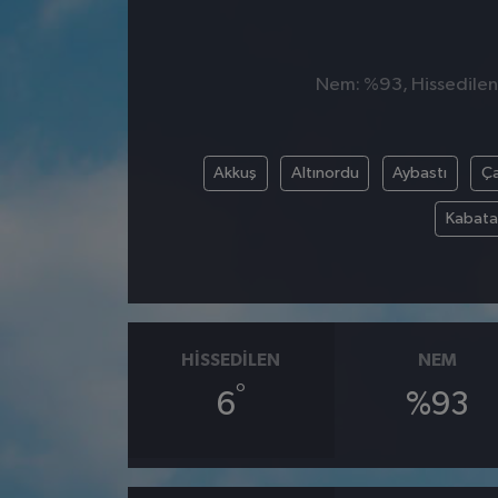
Nem: %93, Hissedilen 
Akkuş
Altınordu
Aybastı
Ç
Kabata
HISSEDILEN
NEM
°
6
%93