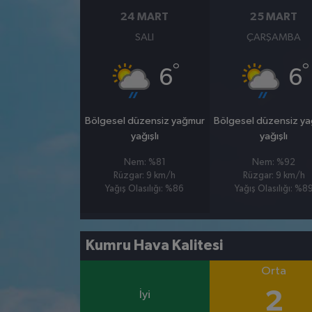
24 MART
25 MART
SALI
ÇARŞAMBA
°
°
6
6
Bölgesel düzensiz yağmur
Bölgesel düzensiz y
yağışlı
yağışlı
Nem: %81
Nem: %92
Rüzgar: 9 km/h
Rüzgar: 9 km/h
Yağış Olasılığı: %86
Yağış Olasılığı: %8
Kumru Hava Kalitesi
Orta
2
İyi