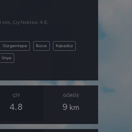
 1 mm, Çiy Noktası: 4.8,
Gürgentepe
İkizce
Kabadüz
Ünye
ÇIY
GÖRÜŞ
4.8
9
km