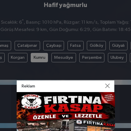
Hafif yağmurlu
°
Sıcaklık: 6
, Basınç: 1010 hPa, Rüzgar: 11 km/s, Toplam Yağış:
Görüş Mesafesi: 9 km, Gün Doğumu: 6:29, Gün Batımı: 18:45
amaş
Çatalpınar
Çaybaşı
Fatsa
Gölköy
Gülyalı
ş
Korgan
Kumru
Mesudiye
Perşembe
Ulubey
Reklam
BASINÇ
RÜZGAR
1010
11
hpa
km/s