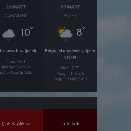
28 MART
29 MART
CUMARTESI
PAZAR
°
°
10
8
ta kuvvetli yağmurlu
Bölgesel düzensiz yağmur
yağışlı
Nem: %64
Rüzgar: 18 km/h
Nem: %77
Yağış Olasılığı: %85
Rüzgar: 11 km/h
Yağış Olasılığı: %83
Çok Sağlıksız
Tehlikeli