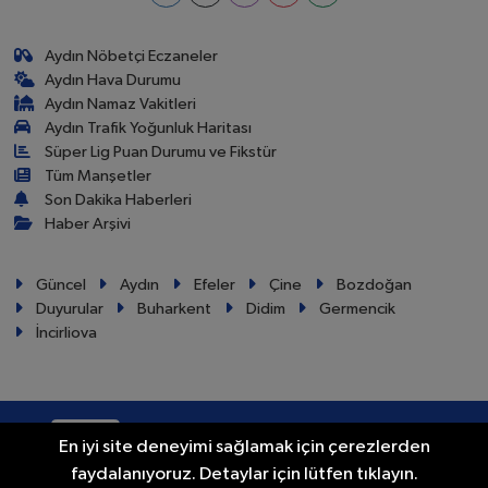
Aydın Nöbetçi Eczaneler
Aydın Hava Durumu
Aydın Namaz Vakitleri
Aydın Trafik Yoğunluk Haritası
Süper Lig Puan Durumu ve Fikstür
Tüm Manşetler
Son Dakika Haberleri
Haber Arşivi
Güncel
Aydın
Efeler
Çine
Bozdoğan
Duyurular
Buharkent
Didim
Germencik
İncirliova
RSS
Copyright © 2024. Her hakkı saklıdır.
En iyi site deneyimi sağlamak için çerezlerden
faydalanıyoruz. Detaylar için lütfen tıklayın.