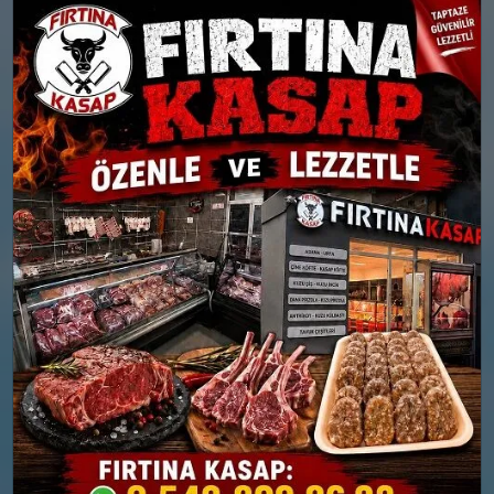
Bölgesel düzensiz yağmur
Bölgesel düzensiz yağmur
yağışlı
yağışlı
Nem: %81
Nem: %92
Rüzgar: 9 km/h
Rüzgar: 9 km/h
Yağış Olasılığı: %86
Yağış Olasılığı: %89
26 MART
27 MART
PERŞEMBE
CUMA
°
8
Güneşli
°
Nem: %70
7
Rüzgar: 7 km/h
Bölgesel düzensiz yağmur
yağışlı