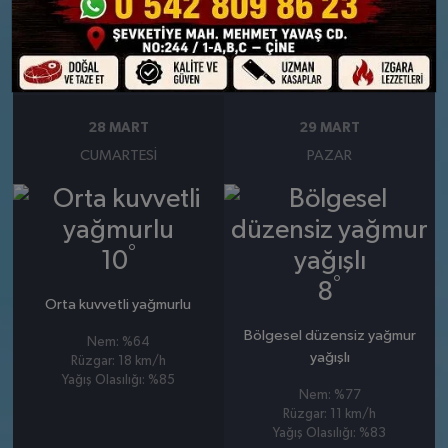
Nem: %83
Rüzgar: 11 km/h
Yağış Olasılığı: %84
28 MART
29 MART
CUMARTESI
PAZAR
°
10
°
8
Orta kuvvetli yağmurlu
Bölgesel düzensiz yağmur
Nem: %64
yağışlı
Rüzgar: 18 km/h
Yağış Olasılığı: %85
Nem: %77
Rüzgar: 11 km/h
Yağış Olasılığı: %83