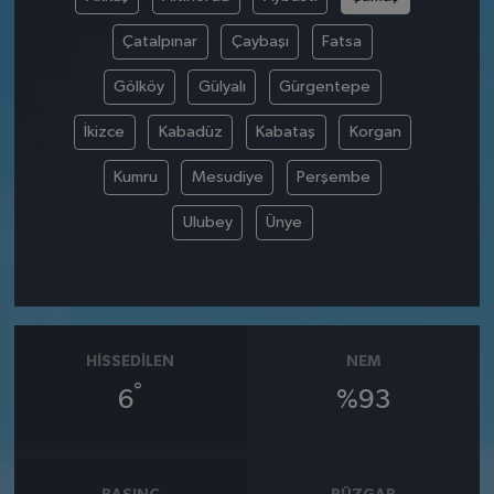
Çatalpınar
Çaybaşı
Fatsa
Gölköy
Gülyalı
Gürgentepe
İkizce
Kabadüz
Kabataş
Korgan
Kumru
Mesudiye
Perşembe
Ulubey
Ünye
HISSEDILEN
NEM
°
6
%93