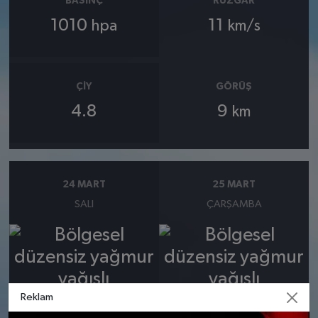
BASINÇ
RÜZGAR
1010
11
hpa
km/s
ÇIY
GÖRÜŞ
4.8
9
km
24 MART
25 MART
SALI
ÇARŞAMBA
°
°
6
6
Reklam