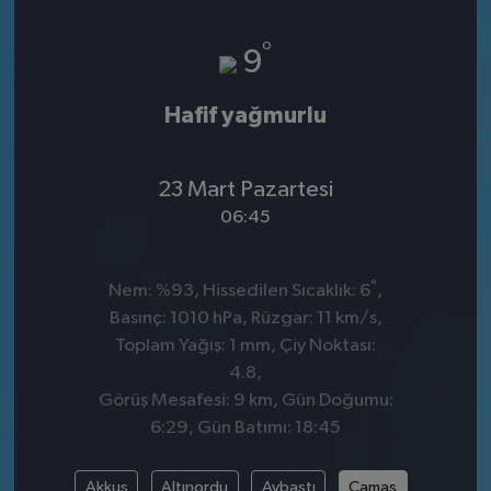
°
9
Hafif yağmurlu
23 Mart Pazartesi
06:45
°
Nem: %93, Hissedilen Sıcaklık: 6
,
Basınç: 1010 hPa, Rüzgar: 11 km/s,
Toplam Yağış: 1 mm, Çiy Noktası:
4.8,
Görüş Mesafesi: 9 km, Gün Doğumu:
6:29, Gün Batımı: 18:45
Akkuş
Altınordu
Aybastı
Çamaş