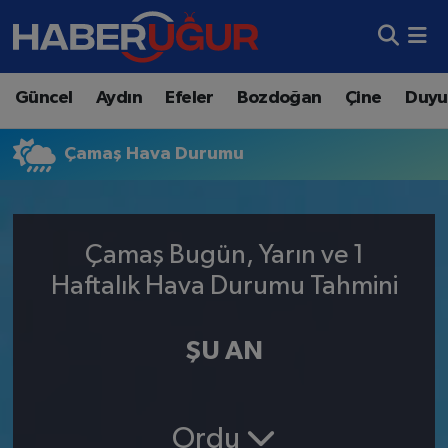
Aydın Nöbetçi Eczaneler
Güncel
Aydın
Efeler
Bozdoğan
Çine
Duyu
Aydın Hava Durumu
Çamaş Hava Durumu
Aydın Namaz Vakitleri
Aydın Trafik Yoğunluk Haritası
Çamaş Bugün, Yarın ve 1
Süper Lig Puan Durumu ve Fikstür
Haftalık Hava Durumu Tahmini
Tüm Manşetler
ŞU AN
Son Dakika Haberleri
Haber Arşivi
Ordu