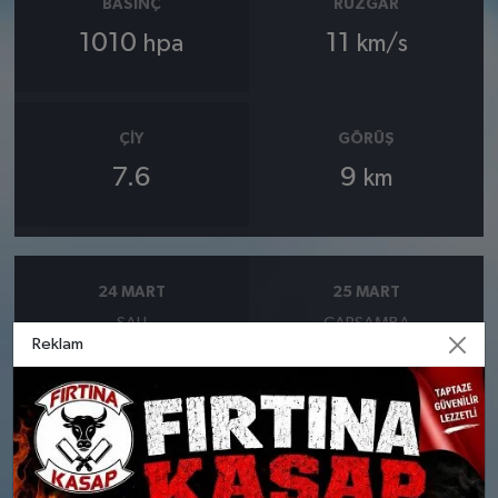
BASINÇ
RÜZGAR
1010
11
hpa
km/s
ÇIY
GÖRÜŞ
7.6
9
km
24 MART
25 MART
SALI
ÇARŞAMBA
Reklam
°
°
10
9
Bölgesel düzensiz yağmur
Bölgesel düzensiz yağmur
yağışlı
yağışlı