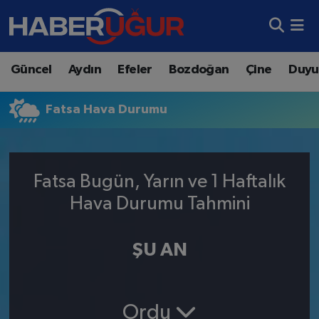
Aydın Nöbetçi Eczaneler
Güncel
Aydın
Efeler
Bozdoğan
Çine
Duyu
Aydın Hava Durumu
Fatsa Hava Durumu
Aydın Namaz Vakitleri
Aydın Trafik Yoğunluk Haritası
Fatsa Bugün, Yarın ve 1 Haftalık
Süper Lig Puan Durumu ve Fikstür
Hava Durumu Tahmini
Tüm Manşetler
ŞU AN
Son Dakika Haberleri
Haber Arşivi
Ordu