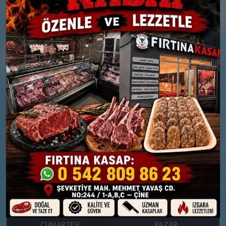
Nem: %87
Nem: %90
Rüzgar: 8 km/h
Rüzgar: 7 km/h
Yağış Olasılığı: %89
Yağış Olasılığı: %89
26 MART
27 MART
PERŞEMBE
CUMA
°
°
9
10
Parçalı Bulutlu
Güneşli
Nem: %87
Nem: %84
Rüzgar: 12 km/h
Rüzgar: 11 km/h
28 MART
29 MART
CUMARTESI
PAZAR