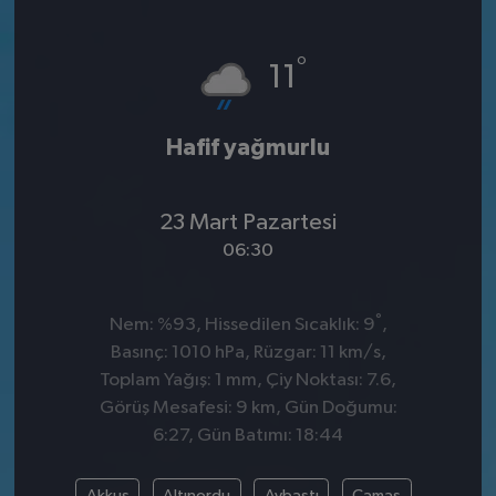
°
11
Hafif yağmurlu
23 Mart Pazartesi
06:30
°
Nem: %93, Hissedilen Sıcaklık: 9
,
Basınç: 1010 hPa, Rüzgar: 11 km/s,
Toplam Yağış: 1 mm, Çiy Noktası: 7.6,
Görüş Mesafesi: 9 km, Gün Doğumu:
6:27, Gün Batımı: 18:44
Akkuş
Altınordu
Aybastı
Çamaş