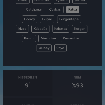
Çatalpınar
Çaybaşı
Fatsa
Gölköy
Gülyalı
Gürgentepe
İkizce
Kabadüz
Kabataş
Korgan
Kumru
Mesudiye
Perşembe
Ulubey
Ünye
HISSEDILEN
NEM
°
9
%93