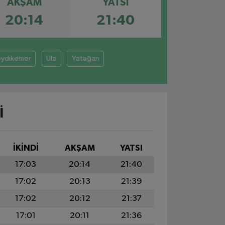
AKŞAM
YATSI
20:14
21:40
eydikemer
Ula
Yatağan
I
İKINDI
AKŞAM
YATSI
17:03
20:14
21:40
17:02
20:13
21:39
17:02
20:12
21:37
17:01
20:11
21:36