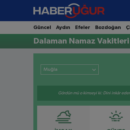
Aydın Nöbetçi Eczaneler
Güncel
Aydın
Efeler
Bozdoğan
Ç
Aydın Hava Durumu
Dalaman Namaz Vakitleri
Aydın Namaz Vakitleri
Aydın Trafik Yoğunluk Haritası
Muğla
Süper Lig Puan Durumu ve Fikstür
Gördün mü o kimseyi ki: Dini inkâr eder.
Tüm Manşetler
Son Dakika Haberleri
Haber Arşivi