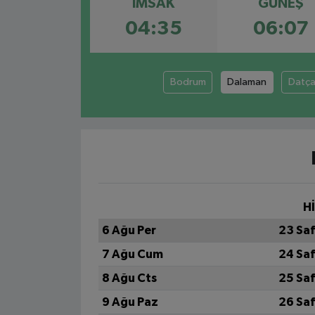
İMSAK
GÜNEŞ
04:35
06:07
Bodrum
Dalaman
Datç
H
6 Ağu Per
23 Sa
7 Ağu Cum
24 Sa
8 Ağu Cts
25 Sa
9 Ağu Paz
26 Sa