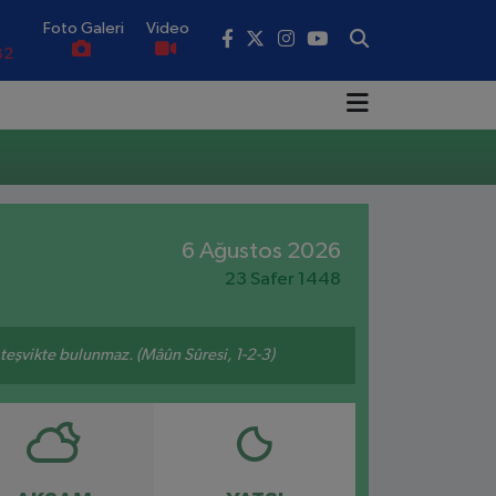
Foto Galeri
Video
82
02
19
18
.19
6 Ağustos 2026
23 Safer 1448
0
n teşvikte bulunmaz. (Mâûn Sûresi, 1-2-3)