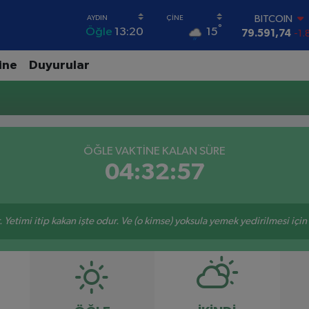
BITCOIN
°
15
Öğle
13:20
79.591,74
-1.
DOLAR
45,43620
0.
ine
Duyurular
EURO
53,38690
0.
STERLİN
61,60380
0.
G.ALTIN
6862,09000
0
ÖĞLE VAKTİNE KALAN SÜRE
BİST100
04:32:57
14.598,00
 Yetimi itip kakan işte odur. Ve (o kimse) yoksula yemek yedirilmesi içi