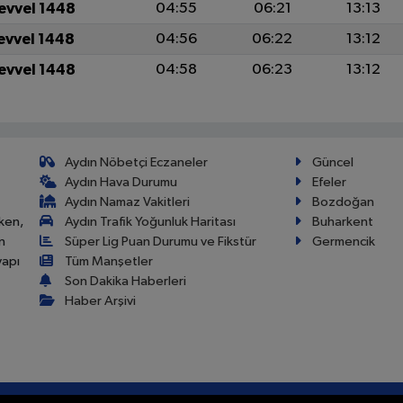
levvel 1448
04:55
06:21
13:13
levvel 1448
04:56
06:22
13:12
levvel 1448
04:58
06:23
13:12
Aydın Nöbetçi Eczaneler
Güncel
Aydın Hava Durumu
Efeler
Aydın Namaz Vakitleri
Bozdoğan
ken,
Aydın Trafik Yoğunluk Haritası
Buharkent
n
Süper Lig Puan Durumu ve Fikstür
Germencik
yapı
Tüm Manşetler
Son Dakika Haberleri
Haber Arşivi