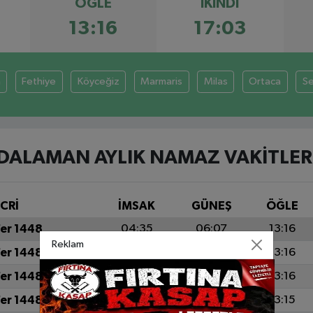
ÖĞLE
İKINDI
13:16
17:03
a
Fethiye
Köyceğiz
Marmaris
Milas
Ortaca
S
DALAMAN AYLIK NAMAZ VAKITLER
İCRİ
İMSAK
GÜNEŞ
ÖĞLE
fer 1448
04:35
06:07
13:16
Reklam
fer 1448
04:37
06:08
13:16
fer 1448
04:38
06:09
13:16
fer 1448
04:39
06:10
13:15