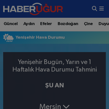
Aydın Nöbetçi Eczaneler
Güncel
Aydın
Efeler
Bozdoğan
Çine
Duyu
Aydın Hava Durumu
Yenişehir Hava Durumu
Aydın Namaz Vakitleri
Aydın Trafik Yoğunluk Haritası
Yenişehir Bugün, Yarın ve 1
Süper Lig Puan Durumu ve Fikstür
Haftalık Hava Durumu Tahmini
Tüm Manşetler
ŞU AN
Son Dakika Haberleri
Haber Arşivi
Mersin