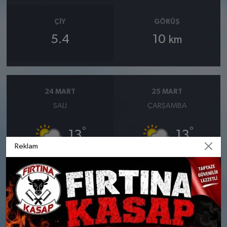
ÇIY
GÖRÜŞ
5.4
10
km
24 MART
25 MART
SALI
ÇARŞAMBA
°
°
13
13
Reklam
Bölgesel düzensiz yağmur
Bölgesel düzensiz yağmur
yağışlı
yağışlı
Nem: %72
Nem: %71
Rüzgar: 13 km/h
Rüzgar: 14 km/h
Yağış Olasılığı: %85
Yağış Olasılığı: %88