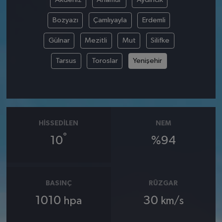
Bozyazı
Çamlıyayla
Erdemli
Gülnar
Mezitli
Mut
Silifke
Tarsus
Toroslar
Yenişehir
HISSEDILEN
NEM
°
10
%94
BASINÇ
RÜZGAR
1010
30
hpa
km/s