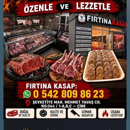
26 MART
27 MART
PERŞEMBE
CUMA
°
°
14
15
Bölgesel düzensiz yağmur
Bölgesel düzensiz yağmur
yağışlı
yağışlı
Nem: %71
Nem: %72
Rüzgar: 25 km/h
Rüzgar: 13 km/h
Yağış Olasılığı: %89
Yağış Olasılığı: %87
28 MART
29 MART
CUMARTESI
PAZAR