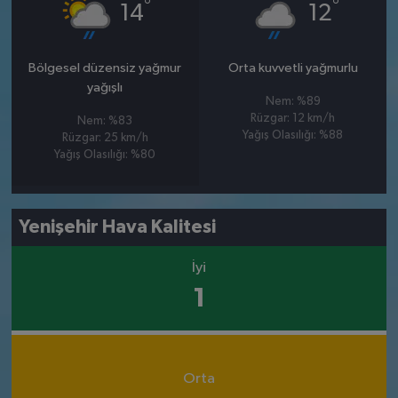
°
°
14
12
Bölgesel düzensiz yağmur
Orta kuvvetli yağmurlu
yağışlı
Nem: %89
Rüzgar: 12 km/h
Nem: %83
Yağış Olasılığı: %88
Rüzgar: 25 km/h
Yağış Olasılığı: %80
Yenişehir Hava Kalitesi
İyi
1
Orta