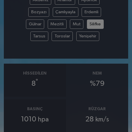
Bozyazı
Çamlıyayla
Erdemli
Gülnar
Mezitli
Mut
Silifke
Tarsus
Toroslar
Yenişehir
HISSEDILEN
NEM
°
8
%79
BASINÇ
RÜZGAR
1010
28
hpa
km/s