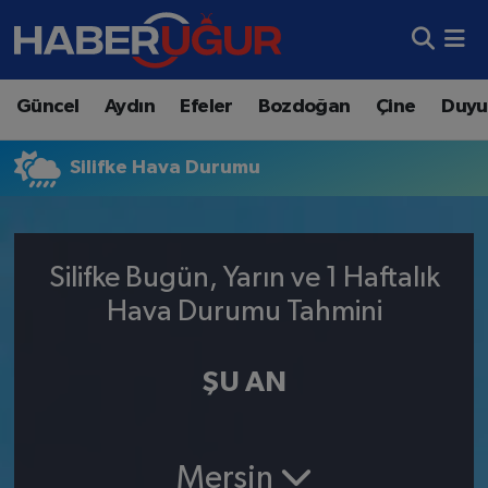
Aydın Nöbetçi Eczaneler
Güncel
Aydın
Efeler
Bozdoğan
Çine
Duyu
Aydın Hava Durumu
Silifke Hava Durumu
Aydın Namaz Vakitleri
Aydın Trafik Yoğunluk Haritası
Silifke Bugün, Yarın ve 1 Haftalık
Süper Lig Puan Durumu ve Fikstür
Hava Durumu Tahmini
Tüm Manşetler
ŞU AN
Son Dakika Haberleri
Haber Arşivi
Mersin