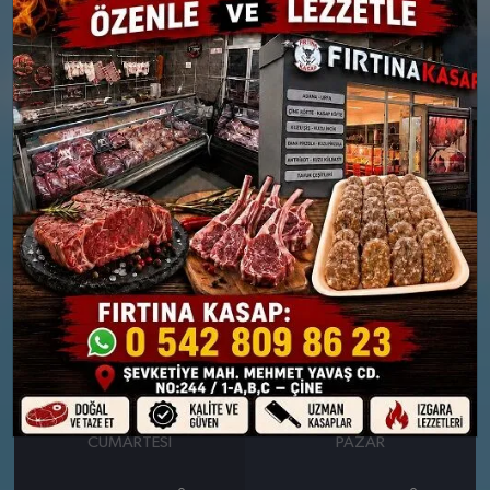
26 MART
27 MART
PERŞEMBE
CUMA
°
°
14
15
Bölgesel düzensiz yağmur
Güneşli
yağışlı
Nem: %67
Rüzgar: 25 km/h
Nem: %68
Rüzgar: 20 km/h
Yağış Olasılığı: %88
28 MART
29 MART
CUMARTESI
PAZAR