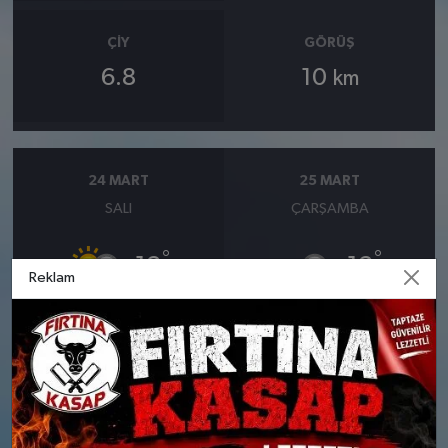
ÇIY
GÖRÜŞ
6.8
10
km
24 MART
25 MART
SALI
ÇARŞAMBA
°
°
13
13
Reklam
Bölgesel düzensiz yağmur
Orta kuvvetli yağmurlu
yağışlı
Nem: %73
Rüzgar: 16 km/h
Nem: %74
Yağış Olasılığı: %81
Rüzgar: 18 km/h
Yağış Olasılığı: %89