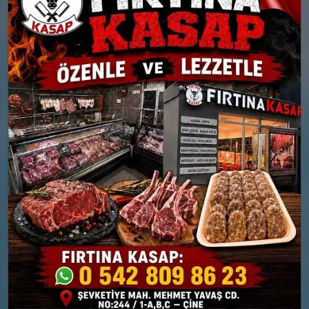
Yağış Olasılığı: %88
Yağış Olasılığı: %86
26 MART
27 MART
PERŞEMBE
CUMA
°
14
Güneşli
°
Nem: %54
11
Rüzgar: 12 km/h
Bölgesel düzensiz yağmur
yağışlı
Nem: %62
Rüzgar: 16 km/h
Yağış Olasılığı: %89