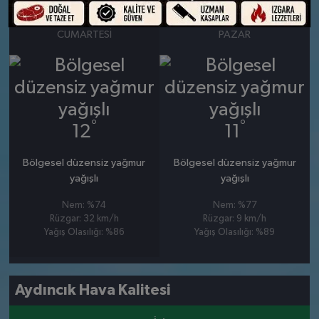
28 MART
29 MART
CUMARTESI
PAZAR
°
°
12
11
Bölgesel düzensiz yağmur
Bölgesel düzensiz yağmur
yağışlı
yağışlı
Nem: %74
Nem: %77
Rüzgar: 32 km/h
Rüzgar: 9 km/h
Yağış Olasılığı: %86
Yağış Olasılığı: %89
Aydıncık Hava Kalitesi