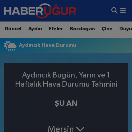
Aydın Nöbetçi Eczaneler
Güncel
Aydın
Efeler
Bozdoğan
Çine
Duyu
Aydın Hava Durumu
Aydıncık Hava Durumu
Aydın Namaz Vakitleri
Aydın Trafik Yoğunluk Haritası
Aydıncık Bugün, Yarın ve 1
Süper Lig Puan Durumu ve Fikstür
Haftalık Hava Durumu Tahmini
Tüm Manşetler
ŞU AN
Son Dakika Haberleri
Haber Arşivi
Mersin