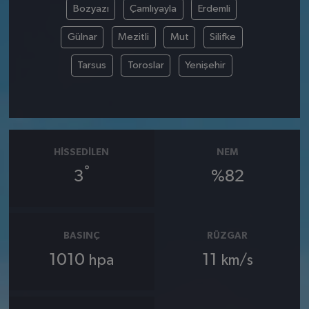
Bozyazı
Çamlıyayla
Erdemli
Gülnar
Mezitli
Mut
Silifke
Tarsus
Toroslar
Yenişehir
HISSEDILEN
NEM
°
3
%82
BASINÇ
RÜZGAR
1010
11
hpa
km/s