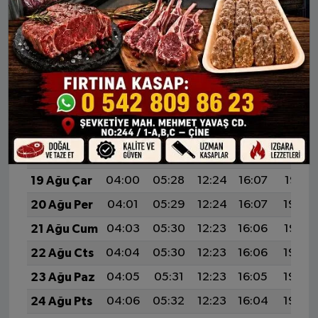
12 Ağu Çar
03:52
05:22
12:25
16:11
19:19
13 Ağu Per
03:53
05:23
12:25
16:11
19:17
14 Ağu Cum
03:54
05:24
12:25
16:10
19:16
15 Ağu Cts
03:55
05:25
12:25
16:10
19:15
16 Ağu Paz
03:57
05:25
12:25
16:09
19:14
17 Ağu Pts
03:58
05:26
12:24
16:09
19:12
18 Ağu Sal
03:59
05:27
12:24
16:08
19:11
19 Ağu Çar
04:00
05:28
12:24
16:07
19:10
20 Ağu Per
04:01
05:29
12:24
16:07
19:09
21 Ağu Cum
04:03
05:30
12:23
16:06
19:07
22 Ağu Cts
04:04
05:30
12:23
16:06
19:06
23 Ağu Paz
04:05
05:31
12:23
16:05
19:05
24 Ağu Pts
04:06
05:32
12:23
16:04
19:03