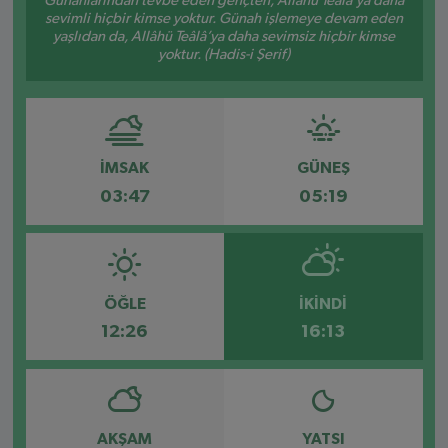
Günahlarından tevbe eden gençten, Allâhü Teâlâ’ya daha
sevimli hiçbir kimse yoktur. Günah işlemeye devam eden
yaşlıdan da, Allâhü Teâlâ’ya daha sevimsiz hiçbir kimse
yoktur. (Hadis-i Şerif)
İMSAK
GÜNEŞ
03:47
05:19
ÖĞLE
İKINDI
12:26
16:13
AKŞAM
YATSI