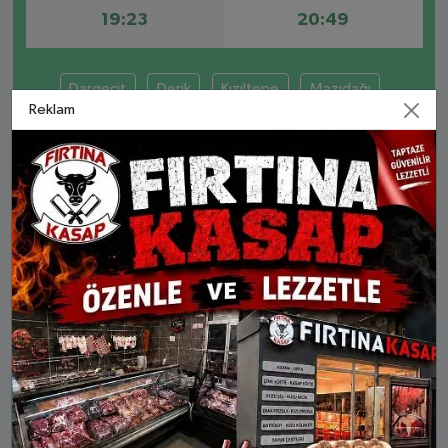
19:23
20:49
Dargeçit
Derik
Kızıltepe
Mazıdağı
Reklam
Midyat
Nusaybin
Ömerli
Savur
NUSAYBIN AYLIK NAMAZ VAKITLERI
İMSAK
GÜNEŞ
ÖĞLE
İKINDI
AKŞA
8 Ağu Cts
03:47
05:19
12:26
16:13
19:23
9 Ağu Paz
03:48
05:20
12:26
16:12
19:22
10 Ağu Pts
03:49
05:20
12:26
16:12
19:21
11 Ağu Sal
03:51
05:21
12:25
16:11
19:20