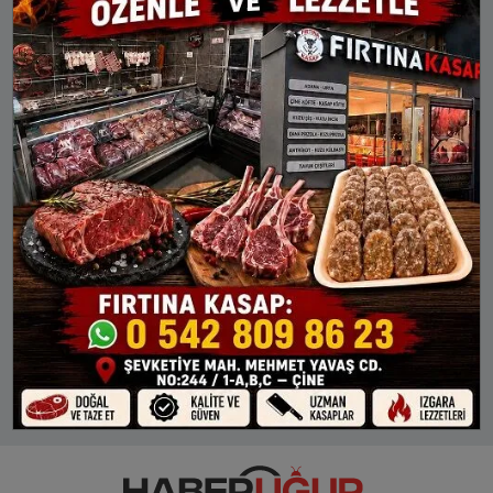
19:22
20:53
Akyaka
Arpaçay
Digor
Kağızman
Sarıkamış
Selim
Susuz
SARIKAMIŞ AYLIK NAMAZ VAKITLERI
İMSAK
GÜNEŞ
ÖĞLE
İKINDI
AKŞAM
10 Ağu Pts
03:31
05:09
12:20
16:11
19:22