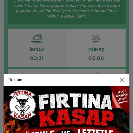
Günahlarından tevbe eden gençten, Allâhü Teâlâ’ya daha
sevimli hiçbir kimse yoktur. Günah işlemeye devam eden
yaşlıdan da, Allâhü Teâlâ’ya daha sevimsiz hiçbir kimse
yoktur. (Hadis-i Şerif)
İMSAK
GÜNEŞ
03:31
05:09
Reklam
ÖĞLE
İKINDI
12:20
16:11
AKŞAM
YATSI