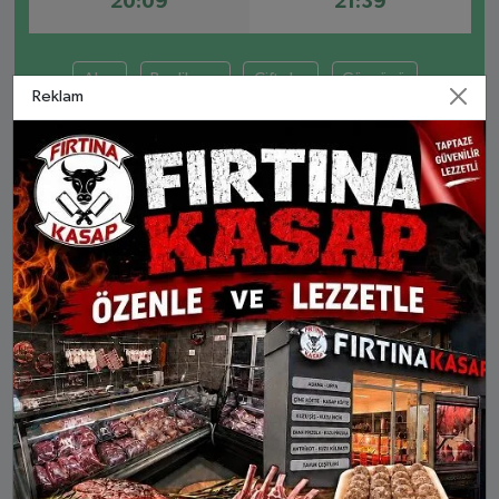
20:09
21:39
Alpu
Beylikova
Çifteler
Günyüzü
Reklam
Han
İnönü
Mahmudiye
Mihalıççık
Sarıcakaya
Seyitgazi
Sivrihisar
ESKIŞEHIR AYLIK NAMAZ VAKITLERI
İMSAK
GÜNEŞ
ÖĞLE
İKINDI
AKŞA
10 Ağu Pts
04:21
05:58
13:08
16:58
20:09
11 Ağu Sal
04:23
05:59
13:08
16:58
20:08
12 Ağu Çar
04:24
06:00
13:08
16:57
20:06