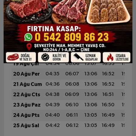
13 Ağu Per
04:25
06:01
13:08
16:57
20:05
14 Ağu Cum
04:27
06:02
13:08
16:56
20:04
15 Ağu Cts
04:28
06:03
13:08
16:55
20:02
16 Ağu Paz
04:30
06:04
13:07
16:55
20:01
17 Ağu Pts
04:31
06:05
13:07
16:54
20:00
18 Ağu Sal
04:32
06:06
13:07
16:54
19:58
19 Ağu Çar
04:34
06:06
13:07
16:53
19:57
20 Ağu Per
04:35
06:07
13:06
16:52
19:56
21 Ağu Cum
04:36
06:08
13:06
16:52
19:54
22 Ağu Cts
04:38
06:09
13:06
16:51
19:53
23 Ağu Paz
04:39
06:10
13:06
16:50
19:51
24 Ağu Pts
04:40
06:11
13:05
16:49
19:50
25 Ağu Sal
04:42
06:12
13:05
16:49
19:48