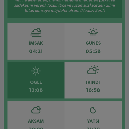
İlmi ile amel eden, malının fazlasını infâk eden (zekât ve
sadakasını veren), fuzûlî (boş ve lüzumsuz) sözden dilini
tutan kimseye müjdeler olsun. (Hadis-i Şerif)
İMSAK
GÜNEŞ
04:21
05:58
ÖĞLE
İKINDI
13:08
16:58
AKŞAM
YATSI