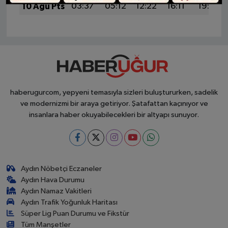
10 Ağu Pts
03:37
05:12
12:22
16:11
19:22
haberugurcom, yepyeni temasıyla sizleri buluştururken, sadelik
ve modernizmi bir araya getiriyor. Şatafattan kaçınıyor ve
insanlara haber okuyabilecekleri bir altyapı sunuyor.
Aydın Nöbetçi Eczaneler
Aydın Hava Durumu
Aydın Namaz Vakitleri
Aydın Trafik Yoğunluk Haritası
Süper Lig Puan Durumu ve Fikstür
Tüm Manşetler