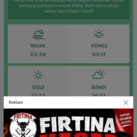
Kimin ilmi artar da dünyaya karşı (rağbeti azalarak) zühdü
artmazsa o kimsenin ancak Allâhü Teâlâ’dan uzaklığı
artmış olur. (Hadis-i Şerif)
İMSAK
GÜNEŞ
03:34
05:11
ÖĞLE
İKINDI
12:22
16:12
Reklam
AKŞAM
YATSI