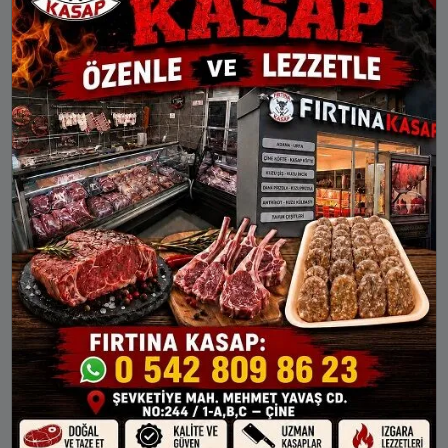
19:24
20:54
Aşkale
Aziziye
Çat
Hınıs
Horasan
İspir
Karaçoban
Karayazı
Köprüköy
Narman
Oltu
Olur
Pasinler
Pazaryolu
Şenkaya
Tekman
Tortum
Uzundere
KARAÇOBAN AYLIK NAMAZ VAKITLERI
İMSAK
GÜNEŞ
ÖĞLE
İKINDI
AKŞAM
8 Ağu Cts
03:34
05:11
12:22
16:12
19:24
9 Ağu Paz
03:35
05:12
12:22
16:12
19:23