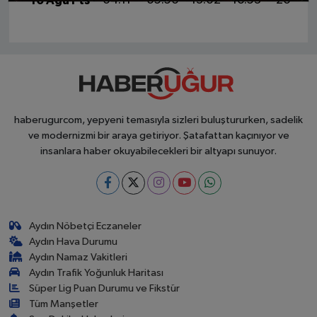
10 Ağu Pts
04:11
05:50
13:02
16:53
20:05
haberugurcom, yepyeni temasıyla sizleri buluştururken, sadelik
ve modernizmi bir araya getiriyor. Şatafattan kaçınıyor ve
insanlara haber okuyabilecekleri bir altyapı sunuyor.
Aydın Nöbetçi Eczaneler
Aydın Hava Durumu
Aydın Namaz Vakitleri
Aydın Trafik Yoğunluk Haritası
Süper Lig Puan Durumu ve Fikstür
Tüm Manşetler