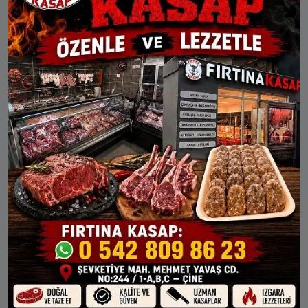
AKŞAM
YATSI
20:09
21:42
Dörtdivan
Gerede
Göynük
Kıbrıscık
Mengen
Mudurnu
Seben
Yeniçağa
YENIÇAĞA AYLIK NAMAZ VAKITLERI
İMSAK
GÜNEŞ
ÖĞLE
İKINDI
AKŞAM
7 Ağu Cum
04:06
05:47
13:03
16:55
20:09
8 Ağu Cts
04:08
05:48
13:03
16:54
20:07
9 Ağu Paz
04:09
05:49
13:02
16:54
20:06