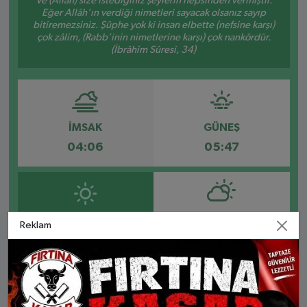
Ve (Allah) size istediğiniz şeylerin hepsinden vermiştir.
Eğer Allâh’ın verdiği nimetleri sayacak olsanız sayıp
bitiremezsiniz. Şüphe yok ki insan elbette (nefsine karşı)
çok zâlim, (Rabb’inin nimetlerine karşı) çok nankördür.
(İbrâhîm Sûresi, 34)
İMSAK
GÜNEŞ
04:06
05:47
ÖĞLE
İKINDI
Reklam
13:03
16:55