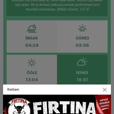
Gördün mü o kimseyi ki: Dini inkâr eder. Yetimi itip kakan
işte odur. Ve (o kimse) yoksula yemek yedirilmesi için
teşvikte bulunmaz. (Mâûn Sûresi, 1-2-3)
İMSAK
GÜNEŞ
04:24
05:56
ÖĞLE
İKINDI
13:04
16:51
Reklam
AKŞAM
YATSI