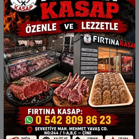
20:03
21:29
Akseki
Aksu
Alanya
Demre
Elmalı
Finike
Gazipaşa
Gündoğmuş
İbradı
Kaş
Kemer
Korkuteli
Kumluca
Manavgat
Serik
İBRADI AYLIK NAMAZ VAKITLERI
İMSAK
GÜNEŞ
ÖĞLE
İKINDI
AKŞAM
7 Ağu Cum
04:24
05:56
13:04
16:51
20:03
8 Ağu Cts
04:25
05:57
13:04
16:51
20:02