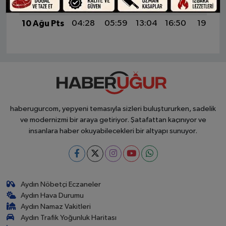
9 Ağu Paz
04:26
05:58
13:04
16:51
20:00
10 Ağu Pts
04:28
05:59
13:04
16:50
19:59
haberugurcom, yepyeni temasıyla sizleri buluştururken, sadelik
ve modernizmi bir araya getiriyor. Şatafattan kaçınıyor ve
insanlara haber okuyabilecekleri bir altyapı sunuyor.
Aydın Nöbetçi Eczaneler
Aydın Hava Durumu
Aydın Namaz Vakitleri
Aydın Trafik Yoğunluk Haritası