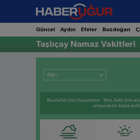
Aydın Nöbetçi Eczaneler
Güncel
Aydın
Efeler
Bozdoğan
Ç
Aydın Hava Durumu
Taşlıçay Namaz Vakitleri
Aydın Namaz Vakitleri
Aydın Trafik Yoğunluk Haritası
Ağrı
Süper Lig Puan Durumu ve Fikstür
Resûlullah (sav) buyurdular: “Ben, haklı bile ol
Tüm Manşetler
ortasında bir köşke kefil
Son Dakika Haberleri
Haber Arşivi