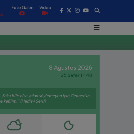
Foto Galeri
Video
82
02
19
18
.19
8 Ağustos 2026
25 Safer 1448
0
m. Şaka bile olsa yalan söylemeyen için Cennet’in
 kefilim.” (Hadis-i Şerif)