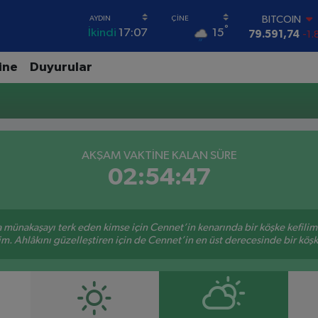
BITCOIN
°
15
İkindi
17:07
79.591,74
-1.
DOLAR
45,43620
0.
ine
Duyurular
EURO
53,38690
0.
STERLİN
61,60380
0.
G.ALTIN
6862,09000
0
AKŞAM VAKTİNE KALAN SÜRE
BİST100
02:54:47
14.598,00
sa münakaşayı terk eden kimse için Cennet’in kenarında bir köşke kefili
im. Ahlâkını güzelleştiren için de Cennet’in en üst derecesinde bir köşke