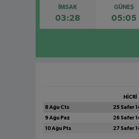
İMSAK
GÜNEŞ
03:28
05:05
HİCRİ
8 Ağu Cts
25 Safer 
9 Ağu Paz
26 Safer 
10 Ağu Pts
27 Safer 