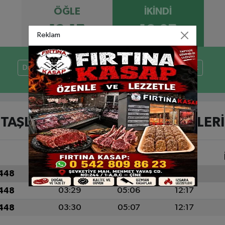
ÖĞLE
İKINDI
12:17
16:07
Reklam
Diyadin
Eleşkirt
Patnos
Taşlıçay
Tutak
TAŞLIÇAY AYLIK NAMAZ VAKITLERI
İMSAK
GÜNEŞ
ÖĞLE
1448
03:28
05:05
12:17
1448
03:29
05:06
12:17
1448
03:30
05:07
12:17