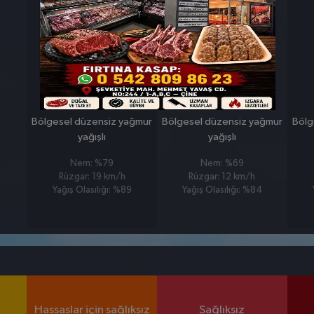
26 MART
27 MART
PERŞEMBE
CUMA
°
°
4
6
Bölgesel düzensiz yağmur
Bölgesel düzensiz yağmur
Bölg
yağışlı
yağışlı
Nem: %79
Nem: %69
Rüzgar: 19 km/h
Rüzgar: 12 km/h
Yağış Olasılığı: %89
Yağış Olasılığı: %84
Hassaslar için sağlıksız
Sağlıksız