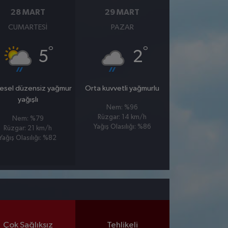
28 MART
29 MART
CUMARTESI
PAZAR
°
°
5
2
esel düzensiz yağmur
Orta kuvvetli yağmurlu
yağışlı
Nem: %96
Rüzgar: 14 km/h
Nem: %79
Yağış Olasılığı: %86
Rüzgar: 21 km/h
Yağış Olasılığı: %82
Çok Sağlıksız
Tehlikeli