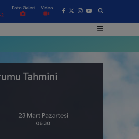
Foto Galeri
Video
82
02
19
18
.19
urumu Tahmini
0
23 Mart Pazartesi
06:30