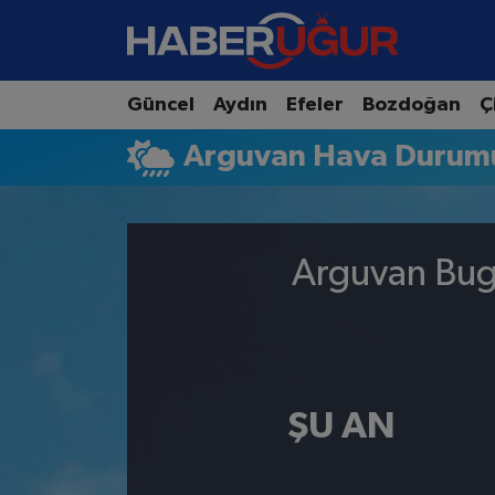
Aydın Nöbetçi Eczaneler
Güncel
Aydın
Efeler
Bozdoğan
Ç
Aydın Hava Durumu
Arguvan Hava Durum
Aydın Namaz Vakitleri
Aydın Trafik Yoğunluk Haritası
Arguvan Bugü
Süper Lig Puan Durumu ve Fikstür
Tüm Manşetler
ŞU AN
Son Dakika Haberleri
Haber Arşivi