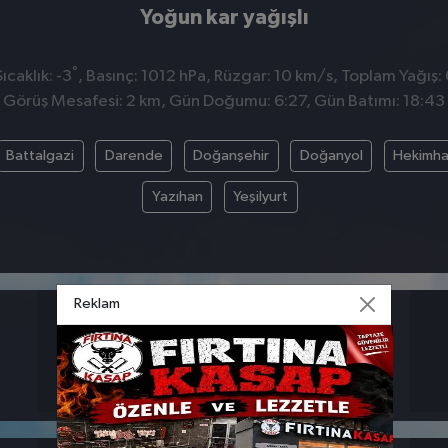
Yoğun kar yağışlı
°
caklık: -3
, Basınç: 1012 hPa, Rüzgar: 10 km/s, Toplam Yağış:
Görüş Mesafesi: 2 km, Gün Doğumu: 6:27, Gün Batımı: 18:43
Battalgazi
Darende
Doğanşehir
Doğanyol
Hekimh
Yazıhan
Yeşilyurt
Reklam
BASINÇ
RÜZGAR
1012
10
hpa
km/s