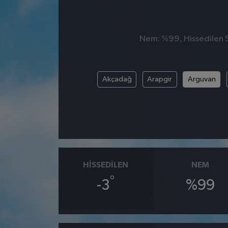
Nem: %99, Hissedilen Sı
Akçadağ
Arapgir
Arguvan
HISSEDILEN
NEM
°
-3
%99