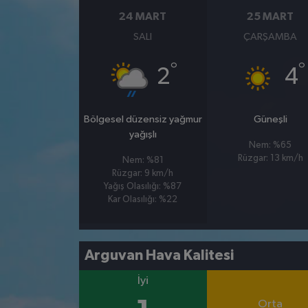
24 MART
25 MART
SALI
ÇARŞAMBA
°
°
2
4
Bölgesel düzensiz yağmur
Güneşli
yağışlı
Nem: %65
Rüzgar: 13 km/h
Nem: %81
Rüzgar: 9 km/h
Yağış Olasılığı: %87
Kar Olasılığı: %22
Arguvan Hava Kalitesi
İyi
Orta