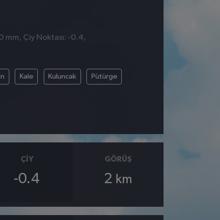
 0 mm, Çiy Noktası: -0.4,
an
Kale
Kuluncak
Pütürge
ÇIY
GÖRÜŞ
-0.4
2
km