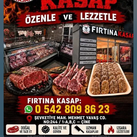
Rüzgar: 10 km/h
Nem: %73
Rüzgar: 7 km/h
Yağış Olasılığı: %87
26 MART
27 MART
PERŞEMBE
CUMA
°
°
8
9
Bölgesel düzensiz yağmur
Parçalı Bulutlu
yağışlı
Nem: %69
Rüzgar: 8 km/h
Nem: %71
Rüzgar: 17 km/h
Yağış Olasılığı: %83
28 MART
29 MART