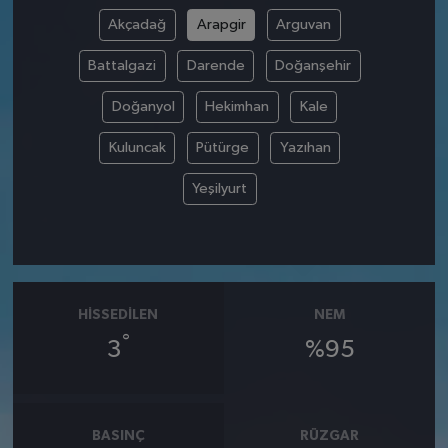
Akçadağ
Arapgir
Arguvan
Battalgazi
Darende
Doğanşehir
Doğanyol
Hekimhan
Kale
Kuluncak
Pütürge
Yazıhan
Yeşilyurt
HISSEDILEN
NEM
°
3
%95
BASINÇ
RÜZGAR