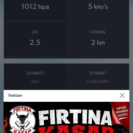
1012
5
hpa
km/s
ÇIY
GÖRÜŞ
2.5
2
km
24 MART
25 MART
SALI
ÇARŞAMBA
Reklam
°
°
7
9
Bölgesel düzensiz yağmur
Güneşli
yağışlı
Nem: %60