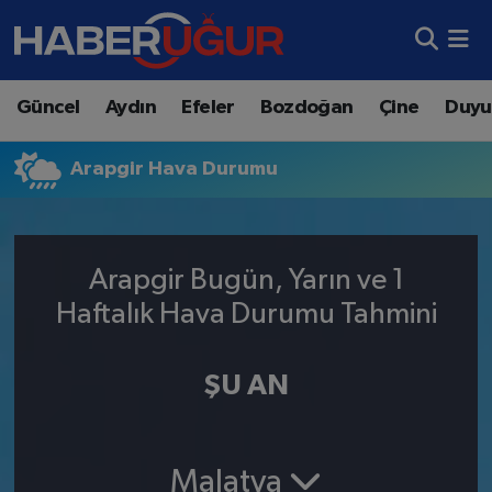
Aydın Nöbetçi Eczaneler
Güncel
Aydın
Efeler
Bozdoğan
Çine
Duyu
Aydın Hava Durumu
Arapgir Hava Durumu
Aydın Namaz Vakitleri
Aydın Trafik Yoğunluk Haritası
Arapgir Bugün, Yarın ve 1
Süper Lig Puan Durumu ve Fikstür
Haftalık Hava Durumu Tahmini
Tüm Manşetler
ŞU AN
Son Dakika Haberleri
Haber Arşivi
Malatya