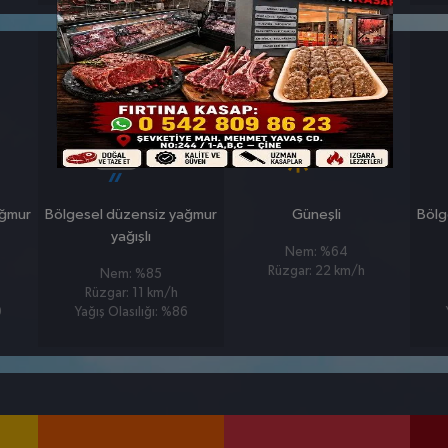
26 MART
27 MART
PERŞEMBE
CUMA
°
°
5
7
ağmur
Bölgesel düzensiz yağmur
Güneşli
Bölg
yağışlı
Nem: %64
Rüzgar: 22 km/h
Nem: %85
Rüzgar: 11 km/h
9
Yağış Olasılığı: %86