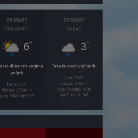
28 MART
29 MART
CUMARTESI
PAZAR
°
°
6
3
esel düzensiz yağmur
Orta kuvvetli yağmurlu
yağışlı
Nem: %94
Rüzgar: 19 km/h
Nem: %84
Yağış Olasılığı: %88
Rüzgar: 23 km/h
Kar Olasılığı: %8
Yağış Olasılığı: %87