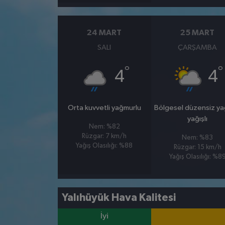
24 MART
25 MART
SALI
ÇARŞAMBA
°
°
4
4
Orta kuvvetli yağmurlu
Bölgesel düzensiz y
yağışlı
Nem: %82
Rüzgar: 7 km/h
Nem: %83
Yağış Olasılığı: %88
Rüzgar: 15 km/h
Yağış Olasılığı: %8
Yalıhüyük Hava Kalitesi
İyi