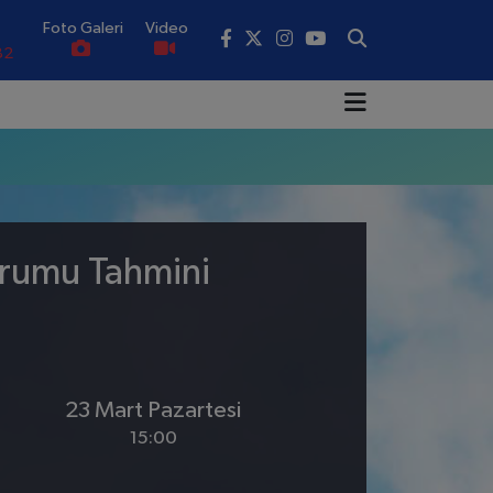
Foto Galeri
Video
82
02
19
18
.19
urumu Tahmini
0
23 Mart Pazartesi
15:00