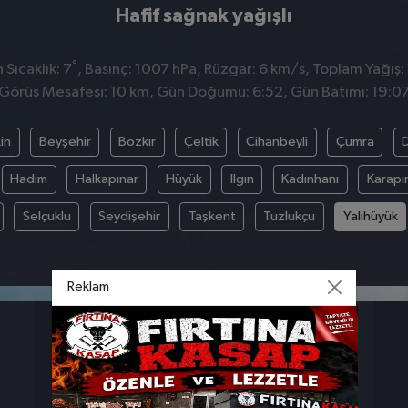
Hafif sağnak yağışlı
°
Sıcaklık: 7
, Basınç: 1007 hPa, Rüzgar: 6 km/s, Toplam Yağış: 
Görüş Mesafesi: 10 km, Gün Doğumu: 6:52, Gün Batımı: 19:0
in
Beyşehir
Bozkır
Çeltik
Cihanbeyli
Çumra
Hadim
Halkapınar
Hüyük
Ilgın
Kadınhanı
Karapı
Selçuklu
Seydişehir
Taşkent
Tuzlukçu
Yalıhüyük
Reklam
BASINÇ
RÜZGAR
1007
6
hpa
km/s