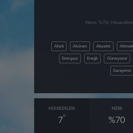
Nem: %70, Hissedilen 
Ahırlı
Akören
Akşehir
Altınek
Emirgazi
Ereğli
Güneysınır
Sarayönü
HISSEDILEN
NEM
°
7
%70