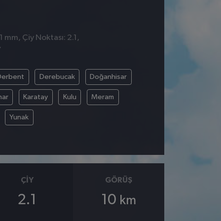
1 mm, Çiy Noktası: 2.1,
7
Derbent
Derebucak
Doğanhisar
nar
Karatay
Kulu
Meram
Yunak
ÇIY
GÖRÜŞ
2.1
10
km