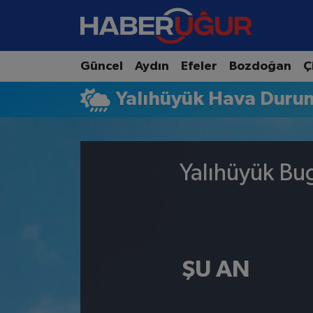
Aydın Nöbetçi Eczaneler
Güncel
Aydın
Efeler
Bozdoğan
Ç
Aydın Hava Durumu
Yalıhüyük Hava Duru
Aydın Namaz Vakitleri
Aydın Trafik Yoğunluk Haritası
Yalıhüyük Bu
Süper Lig Puan Durumu ve Fikstür
Tüm Manşetler
ŞU AN
Son Dakika Haberleri
Haber Arşivi