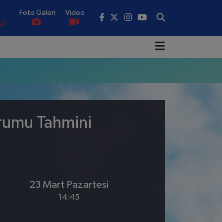
Foto Galeri
Video
82
02
19
18
.19
urumu Tahmini
0
23 Mart Pazartesi
14:45