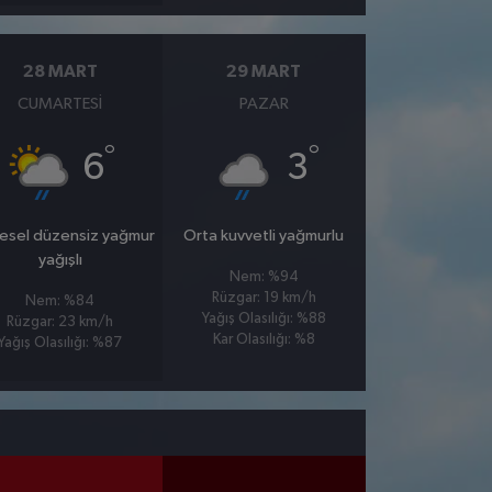
28 MART
29 MART
CUMARTESI
PAZAR
°
°
6
3
esel düzensiz yağmur
Orta kuvvetli yağmurlu
yağışlı
Nem: %94
Rüzgar: 19 km/h
Nem: %84
Yağış Olasılığı: %88
Rüzgar: 23 km/h
Kar Olasılığı: %8
Yağış Olasılığı: %87