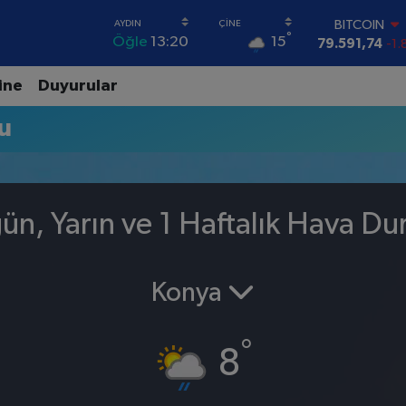
BITCOIN
°
15
Öğle
13:20
79.591,74
-1.
DOLAR
45,43620
0.
ine
Duyurular
EURO
53,38690
0.
u
STERLİN
61,60380
0.
G.ALTIN
6862,09000
0
BİST100
ün, Yarın ve 1 Haftalık Hava D
14.598,00
Konya
°
8