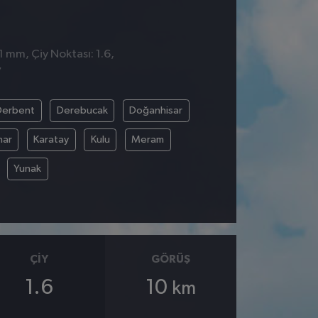
1 mm, Çiy Noktası: 1.6,
7
Derbent
Derebucak
Doğanhisar
nar
Karatay
Kulu
Meram
Yunak
ÇIY
GÖRÜŞ
1.6
10
km