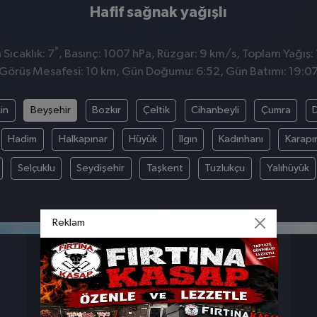
Hafif sağnak yağışlı
°
Sıcaklık: 7
, Basınç: 1007 hPa, Rüzgar: 9 km/s, Toplam Yağış: 
Görüş Mesafesi: 10 km, Gün Doğumu: 6:52, Gün Batımı: 19:0
in
Beyşehir
Bozkır
Çeltik
Cihanbeyli
Çumra
Hadim
Halkapınar
Hüyük
Ilgın
Kadınhanı
Karapı
Selçuklu
Seydişehir
Taşkent
Tuzlukçu
Yalıhüyük
Reklam
BASINÇ
RÜZGAR
1007
9
hpa
km/s