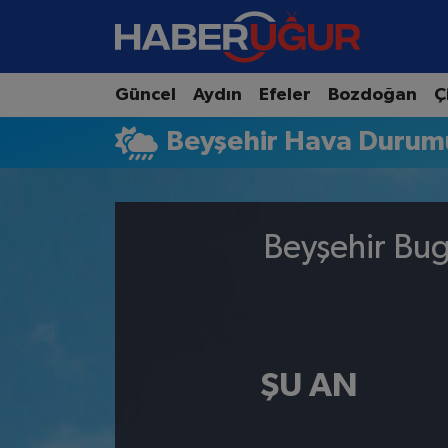
Aydın Nöbetçi Eczaneler
Güncel
Aydın
Efeler
Bozdoğan
Ç
Aydın Hava Durumu
Beyşehir Hava Durum
Aydın Namaz Vakitleri
Aydın Trafik Yoğunluk Haritası
Beyşehir Bug
Süper Lig Puan Durumu ve Fikstür
Tüm Manşetler
ŞU AN
Son Dakika Haberleri
Haber Arşivi