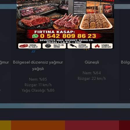
26 MART
27 MART
PERŞEMBE
CUMA
°
°
5
7
ağmur
Bölgesel düzensiz yağmur
Güneşli
Bölg
yağışlı
Nem: %64
Rüzgar: 22 km/h
Nem: %85
Rüzgar: 11 km/h
9
Yağış Olasılığı: %86