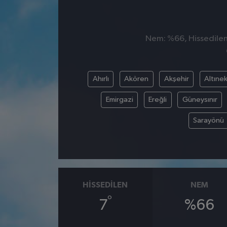
Nem: %66, Hissedilen 
Ahırlı
Akören
Akşehir
Altınek
Emirgazi
Ereğli
Güneysınır
Sarayönü
HISSEDILEN
NEM
°
7
%66