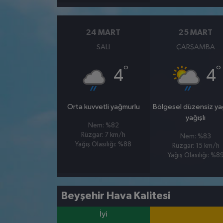
24 MART
25 MART
SALI
ÇARŞAMBA
°
°
4
4
Orta kuvvetli yağmurlu
Bölgesel düzensiz y
yağışlı
Nem: %82
Rüzgar: 7 km/h
Nem: %83
Yağış Olasılığı: %88
Rüzgar: 15 km/h
Yağış Olasılığı: %8
Beyşehir Hava Kalitesi
İyi