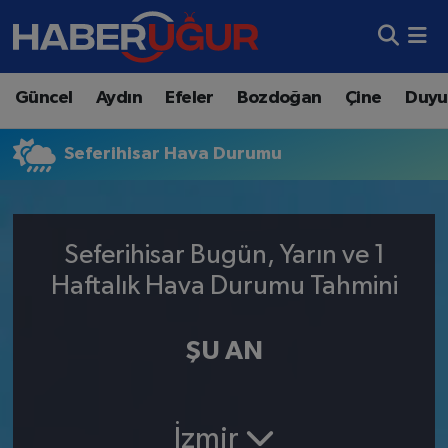
Aydın Nöbetçi Eczaneler
Güncel
Aydın
Efeler
Bozdoğan
Çine
Duyu
Aydın Hava Durumu
Seferihisar Hava Durumu
Aydın Namaz Vakitleri
Aydın Trafik Yoğunluk Haritası
Seferihisar Bugün, Yarın ve 1
Süper Lig Puan Durumu ve Fikstür
Haftalık Hava Durumu Tahmini
Tüm Manşetler
ŞU AN
Son Dakika Haberleri
Haber Arşivi
İzmir