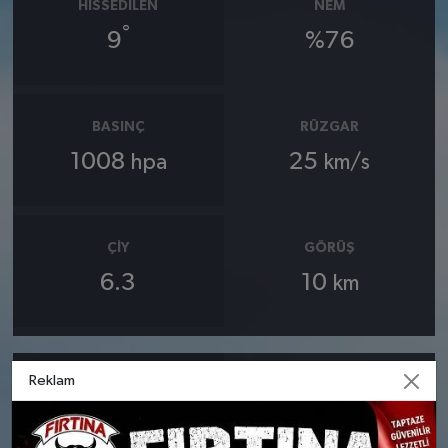
HISSEDILEN
NEM
°
9
%76
BASINÇ
RÜZGAR
1008
25
hpa
km/s
ÇIY
GÖRÜŞ
6.3
10
km
Reklam
24 MART
25 MART
SALI
ÇARŞAMBA