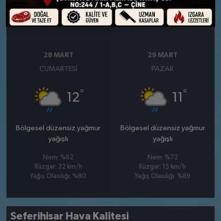
Rüzgar: 19 km/h
Rüzgar: 46 km/h
Yağış Olasılığı: %85
28 MART
29 MART
CUMARTESI
PAZAR
°
°
12
11
Bölgesel düzensiz yağmur
Bölgesel düzensiz yağmur
yağışlı
yağışlı
Nem: %62
Nem: %72
Rüzgar: 32 km/h
Rüzgar: 15 km/h
Yağış Olasılığı: %80
Yağış Olasılığı: %89
Seferihisar Hava Kalitesi