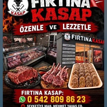
°
°
11
12
Bölgesel düzensiz yağmur
Çok bulutlu
yağışlı
Nem: %74
Rüzgar: 26 km/h
Nem: %78
Rüzgar: 21 km/h
Yağış Olasılığı: %86
26 MART
27 MART
PERŞEMBE
CUMA
°
°
12
13
Güneşli
Orta kuvvetli yağmurlu
Nem: %72
Nem: %76