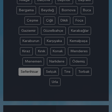
Bergama
Beydağ
Bornova
Buca
Çeşme
Çiğli
Dikili
Foça
Gaziemir
Güzelbahçe
Karabağlar
Karaburun
Karşıyaka
Kemalpaşa
Kiraz
Kınık
Konak
Menderes
Menemen
Narlıdere
Ödemiş
Seferihisar
Selçuk
Tire
Torbalı
Urla