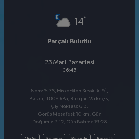
°
14
Parçalı Bulutlu
23 Mart Pazartesi
06:45
°
Nem: %76, Hissedilen Sıcaklık: 9
,
Basınç: 1008 hPa, Rüzgar: 25 km/s,
Çiy Noktası: 6.3,
Görüş Mesafesi: 10 km, Gün
Doğumu: 7:12, Gün Batımı: 19:28
Aliağa
Balçova
Bayındır
Bayraklı