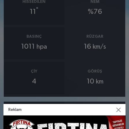
HISSEDILEN
NEM
°
11
%76
BASINÇ
RÜZGAR
1011
16
hpa
km/s
ÇIY
GÖRÜŞ
4
10
km
Reklam
24 MART
25 MART
SALI
ÇARŞAMBA