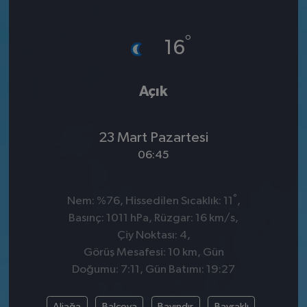
°
16
Açık
23 Mart Pazartesi
06:45
°
Nem: %76, Hissedilen Sıcaklık: 11
,
Basınç: 1011 hPa, Rüzgar: 16 km/s,
Çiy Noktası: 4,
Görüş Mesafesi: 10 km, Gün
Doğumu: 7:11, Gün Batımı: 19:27
Aliağa
Balçova
Bayındır
Bayraklı