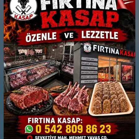
°
°
10
11
Bölgesel düzensiz yağmur
Çok bulutlu
yağışlı
Nem: %75
Rüzgar: 24 km/h
Nem: %77
Rüzgar: 17 km/h
Yağış Olasılığı: %88
26 MART
27 MART
PERŞEMBE
CUMA
°
°
10
12
Güneşli
Orta kuvvetli yağmurlu
Nem: %72
Nem: %76