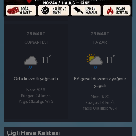
Rüzgar: 14 km/h
Rüzgar: 44 km/h
Yağış Olasılığı: %89
28 MART
29 MART
CUMARTESI
PAZAR
°
°
11
11
Orta kuvvetli yağmurlu
Bölgesel düzensiz yağmur
yağışlı
Nem: %68
Rüzgar: 24 km/h
Nem: %72
Yağış Olasılığı: %85
Rüzgar: 14 km/h
Yağış Olasılığı: %84
Çiğli Hava Kalitesi