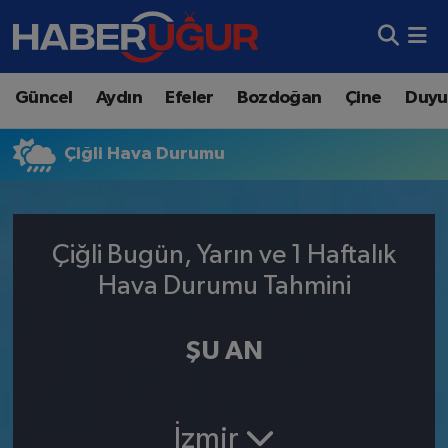
Aydın Nöbetçi Eczaneler
Güncel
Aydın
Efeler
Bozdoğan
Çine
Duyu
Aydın Hava Durumu
Çiğli Hava Durumu
Aydın Namaz Vakitleri
Aydın Trafik Yoğunluk Haritası
Çiğli Bugün, Yarın ve 1 Haftalık
Süper Lig Puan Durumu ve Fikstür
Hava Durumu Tahmini
Tüm Manşetler
ŞU AN
Son Dakika Haberleri
Haber Arşivi
İzmir