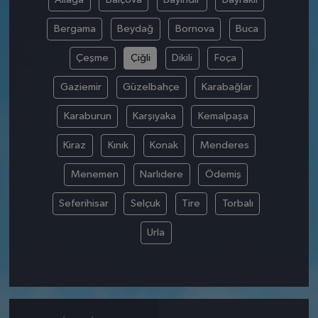
Bergama
Beydağ
Bornova
Buca
Çeşme
Çiğli
Dikili
Foça
Gaziemir
Güzelbahçe
Karabağlar
Karaburun
Karşıyaka
Kemalpaşa
Kiraz
Kınık
Konak
Menderes
Menemen
Narlıdere
Ödemiş
Seferihisar
Selçuk
Tire
Torbalı
Urla