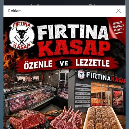
4.4
8
km
Reklam
24 MART
25 MART
SALI
ÇARŞAMBA
°
°
8
9
Bölgesel düzensiz yağmur
Bölgesel düzensiz yağmur
yağışlı
yağışlı
Nem: %89
Nem: %81
Rüzgar: 26 km/h
Rüzgar: 31 km/h
Yağış Olasılığı: %82
Yağış Olasılığı: %88