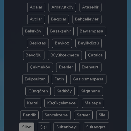
Adalar
Arnavutköy
Ataşehir
Avcılar
Bağcılar
Bahçelievler
Bakırköy
Başakşehir
Bayrampaşa
Beşiktaş
Beykoz
Beylikdüzü
Beyoğlu
Büyükçekmece
Çatalca
Çekmeköy
Esenler
Esenyurt
Eyüpsultan
Fatih
Gaziosmanpaşa
Güngören
Kadıköy
Kâğıthane
Kartal
Küçükçekmece
Maltepe
Pendik
Sancaktepe
Sarıyer
Şile
Silivri
Şişli
Sultanbeyli
Sultangazi