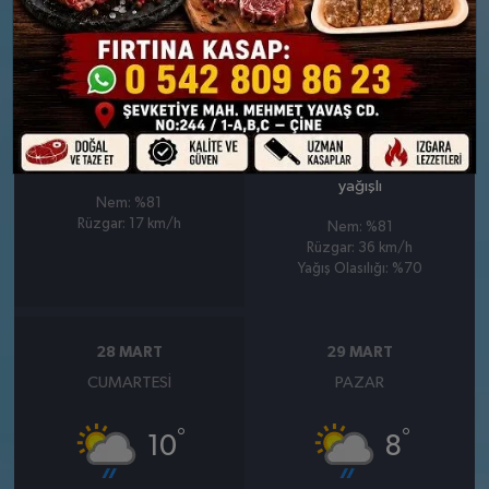
26 MART
27 MART
PERŞEMBE
CUMA
°
°
9
10
Parçalı Bulutlu
Bölgesel düzensiz yağmur
yağışlı
Nem: %81
Rüzgar: 17 km/h
Nem: %81
Rüzgar: 36 km/h
Yağış Olasılığı: %70
28 MART
29 MART
CUMARTESI
PAZAR
°
°
10
8