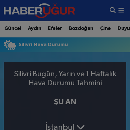
Aydın Nöbetçi Eczaneler
Güncel
Aydın
Efeler
Bozdoğan
Çine
Duyu
Aydın Hava Durumu
Silivri Hava Durumu
Aydın Namaz Vakitleri
Aydın Trafik Yoğunluk Haritası
Silivri Bugün, Yarın ve 1 Haftalık
Süper Lig Puan Durumu ve Fikstür
Hava Durumu Tahmini
Tüm Manşetler
ŞU AN
Son Dakika Haberleri
Haber Arşivi
İstanbul