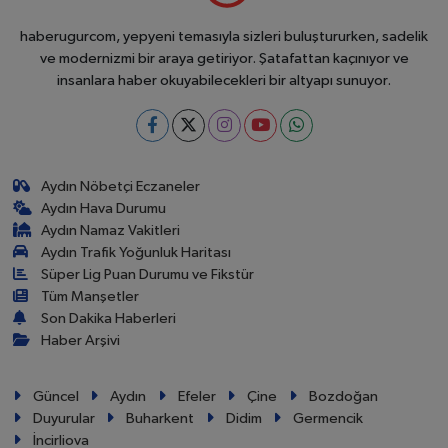
haberugurcom, yepyeni temasıyla sizleri buluştururken, sadelik
ve modernizmi bir araya getiriyor. Şatafattan kaçınıyor ve
insanlara haber okuyabilecekleri bir altyapı sunuyor.
Aydın Nöbetçi Eczaneler
Aydın Hava Durumu
Aydın Namaz Vakitleri
Aydın Trafik Yoğunluk Haritası
Süper Lig Puan Durumu ve Fikstür
Tüm Manşetler
Son Dakika Haberleri
Haber Arşivi
Güncel
Aydın
Efeler
Çine
Bozdoğan
Duyurular
Buharkent
Didim
Germencik
İncirliova