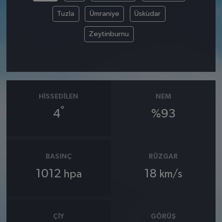
Tuzla
Ümraniye
Üsküdar
Zeytinburnu
HISSEDILEN
NEM
°
4
%93
BASINÇ
RÜZGAR
1012
18
hpa
km/s
ÇIY
GÖRÜŞ