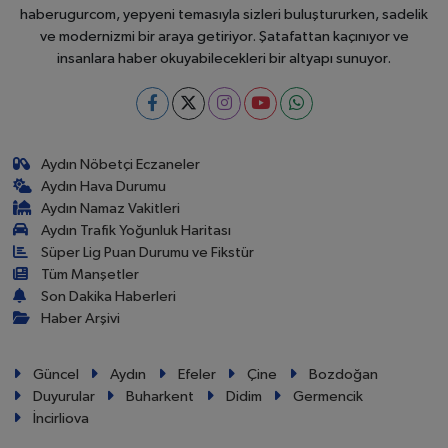
haberugurcom, yepyeni temasıyla sizleri buluştururken, sadelik
ve modernizmi bir araya getiriyor. Şatafattan kaçınıyor ve
insanlara haber okuyabilecekleri bir altyapı sunuyor.
Aydın Nöbetçi Eczaneler
Aydın Hava Durumu
Aydın Namaz Vakitleri
Aydın Trafik Yoğunluk Haritası
Süper Lig Puan Durumu ve Fikstür
Tüm Manşetler
Son Dakika Haberleri
Haber Arşivi
Güncel
Aydın
Efeler
Çine
Bozdoğan
Duyurular
Buharkent
Didim
Germencik
İncirliova