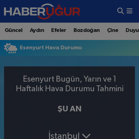
Aydın Nöbetçi Eczaneler
Güncel
Aydın
Efeler
Bozdoğan
Çine
Duyu
Aydın Hava Durumu
Esenyurt Hava Durumu
Aydın Namaz Vakitleri
Aydın Trafik Yoğunluk Haritası
Esenyurt Bugün, Yarın ve 1
Süper Lig Puan Durumu ve Fikstür
Haftalık Hava Durumu Tahmini
Tüm Manşetler
ŞU AN
Son Dakika Haberleri
Haber Arşivi
İstanbul