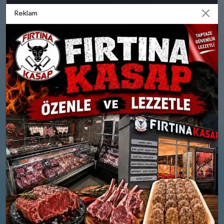
6.6
8
km
Reklam
24 MART
25 MART
SALI
ÇARŞAMBA
°
°
8
9
Bölgesel düzensiz yağmur
Bölgesel düzensiz yağmur
yağışlı
yağışlı
Nem: %92
Nem: %85
Rüzgar: 23 km/h
Rüzgar: 27 km/h
Yağış Olasılığı: %86
Yağış Olasılığı: %75