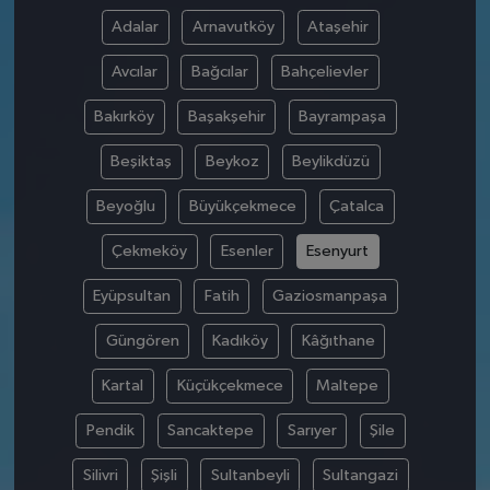
Adalar
Arnavutköy
Ataşehir
Avcılar
Bağcılar
Bahçelievler
Bakırköy
Başakşehir
Bayrampaşa
Beşiktaş
Beykoz
Beylikdüzü
Beyoğlu
Büyükçekmece
Çatalca
Çekmeköy
Esenler
Esenyurt
Eyüpsultan
Fatih
Gaziosmanpaşa
Güngören
Kadıköy
Kâğıthane
Kartal
Küçükçekmece
Maltepe
Pendik
Sancaktepe
Sarıyer
Şile
Silivri
Şişli
Sultanbeyli
Sultangazi