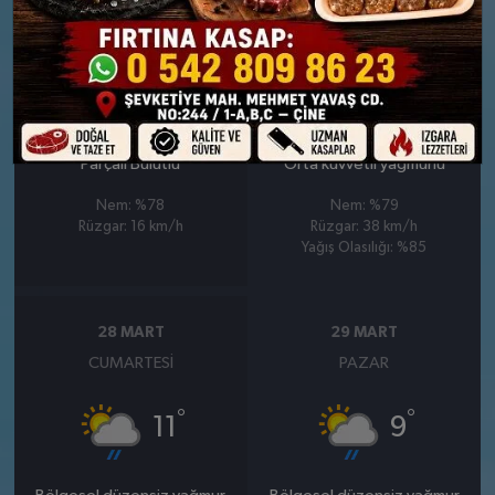
26 MART
27 MART
PERŞEMBE
CUMA
°
°
10
11
Parçalı Bulutlu
Orta kuvvetli yağmurlu
Nem: %78
Nem: %79
Rüzgar: 16 km/h
Rüzgar: 38 km/h
Yağış Olasılığı: %85
28 MART
29 MART
CUMARTESI
PAZAR
°
°
11
9