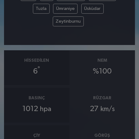
Tuzla
Ümraniye
Üsküdar
Zeytinburnu
HISSEDILEN
NEM
°
6
%100
BASINÇ
RÜZGAR
1012
27
hpa
km/s
ÇIY
GÖRÜŞ