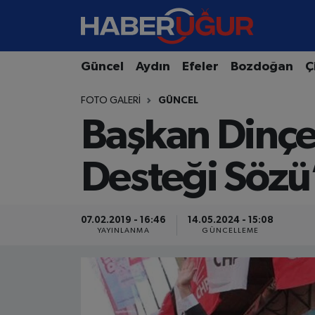
Aydın Nöbetçi Eczaneler
Güncel
Aydın
Efeler
Bozdoğan
Ç
Aydın Hava Durumu
FOTO GALERI
GÜNCEL
Başkan Dinçe
Aydın Namaz Vakitleri
Aydın Trafik Yoğunluk Haritası
Desteği Sözü
Süper Lig Puan Durumu ve Fikstür
07.02.2019 - 16:46
14.05.2024 - 15:08
Tüm Manşetler
YAYINLANMA
GÜNCELLEME
Son Dakika Haberleri
Haber Arşivi