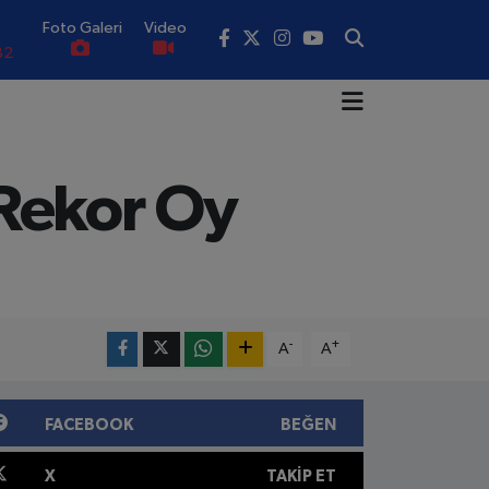
Foto Galeri
Video
02
19
18
 Rekor Oy
.19
0
82
-
+
A
A
FACEBOOK
BEĞEN
X
TAKIP ET