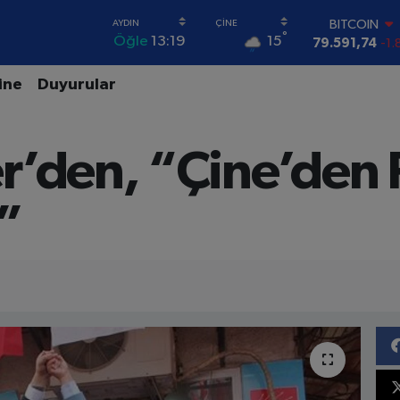
DOLAR
°
15
Öğle
13:19
45,43620
0.
EURO
53,38690
0.
ine
Duyurular
STERLİN
61,60380
0.
G.ALTIN
r’den, “Çine’den
6862,09000
0
BİST100
14.598,00
”
BITCOIN
79.591,74
-1.