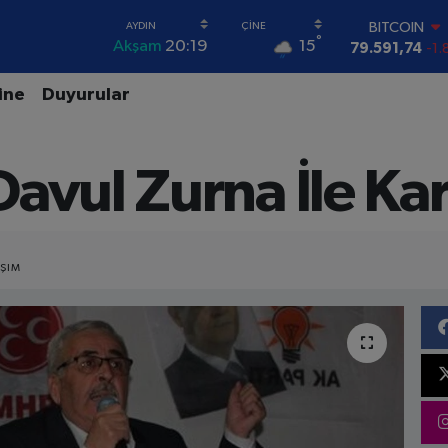
DOLAR
°
15
Akşam
20:19
45,43620
0.
EURO
53,38690
0.
ine
Duyurular
STERLİN
61,60380
0.
G.ALTIN
avul Zurna İle Kar
6862,09000
0
BİST100
14.598,00
BITCOIN
79.591,74
-1.
AŞIM