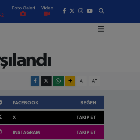
Foto Galeri
Video
02
19
18
şılandı
.19
0
-
+
82
A
A
FACEBOOK
BEĞEN
X
TAKIP ET
INSTAGRAM
TAKIP ET