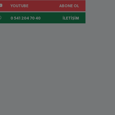
YOUTUBE
ABONE OL
0 541 204 70 40
İLETIŞIM