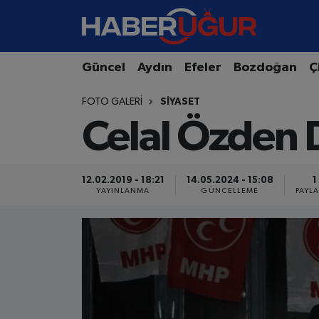
Aydın Nöbetçi Eczaneler
Güncel
Aydın
Efeler
Bozdoğan
Ç
Aydın Hava Durumu
FOTO GALERI
SIYASET
Celal Özden D
Aydın Namaz Vakitleri
Aydın Trafik Yoğunluk Haritası
12.02.2019 - 18:21
14.05.2024 - 15:08
1
YAYINLANMA
GÜNCELLEME
PAYL
Süper Lig Puan Durumu ve Fikstür
Tüm Manşetler
Son Dakika Haberleri
Haber Arşivi