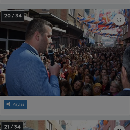
20 / 34
Paylaş
21 / 34