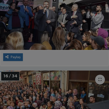
Paylaş
16 / 34