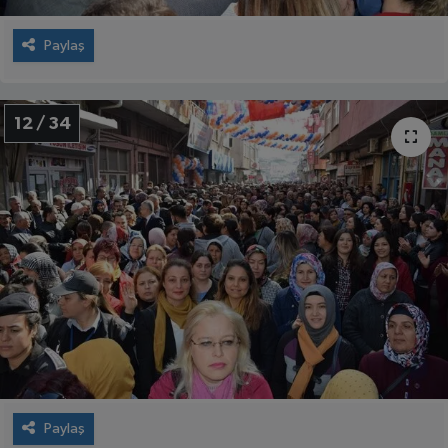
Paylaş
12 / 34
Paylaş