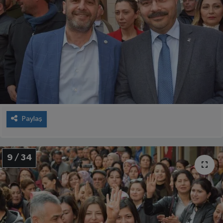
Paylaş
9 / 34