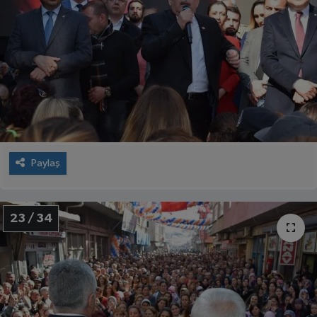
Paylaş
23 / 34