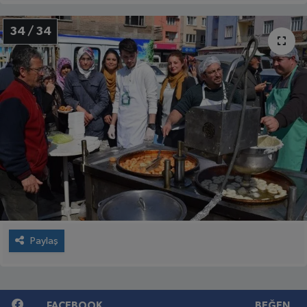
34 / 34
Paylaş
FACEBOOK
BEĞEN