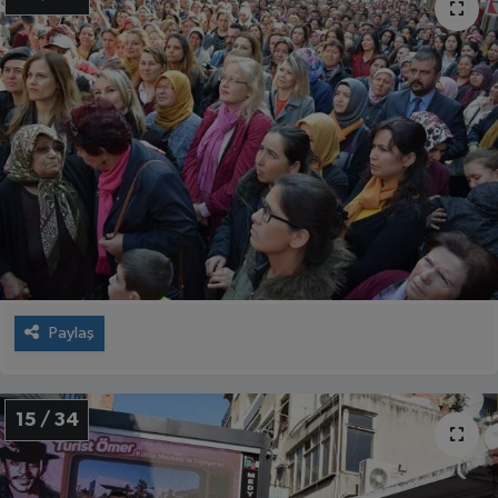
Paylaş
15 / 34