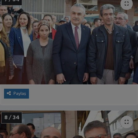
Paylaş
8 / 34