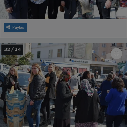
Paylaş
32 / 34