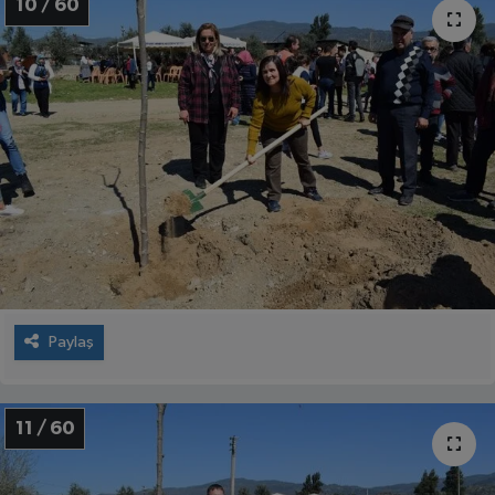
10 / 60
Paylaş
11 / 60