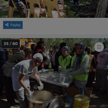
Paylaş
35 / 60