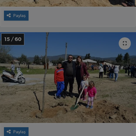
Paylaş
15 / 60
Paylaş