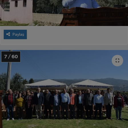
Paylaş
7 / 60