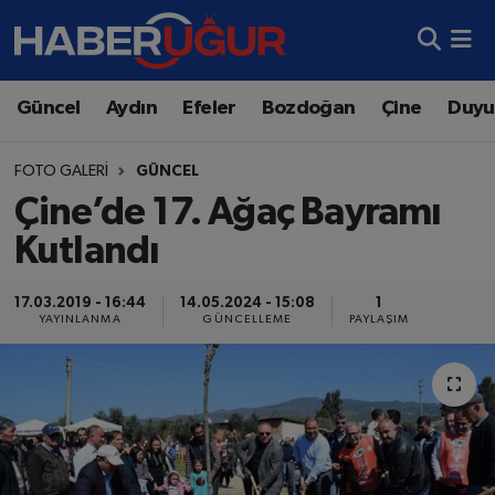
Aydın Nöbetçi Eczaneler
Güncel
Aydın
Efeler
Bozdoğan
Çine
Duyu
Aydın Hava Durumu
FOTO GALERI
GÜNCEL
Aydın Namaz Vakitleri
Çine’de 17. Ağaç Bayramı
Kutlandı
Aydın Trafik Yoğunluk Haritası
17.03.2019 - 16:44
14.05.2024 - 15:08
1
Süper Lig Puan Durumu ve Fikstür
YAYINLANMA
GÜNCELLEME
PAYLAŞIM
Tüm Manşetler
Son Dakika Haberleri
Haber Arşivi