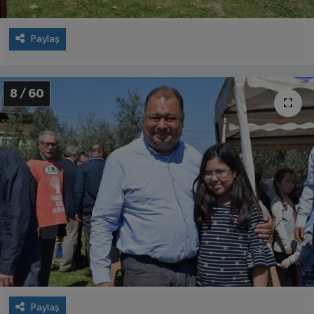
Paylaş
8 / 60
Paylaş