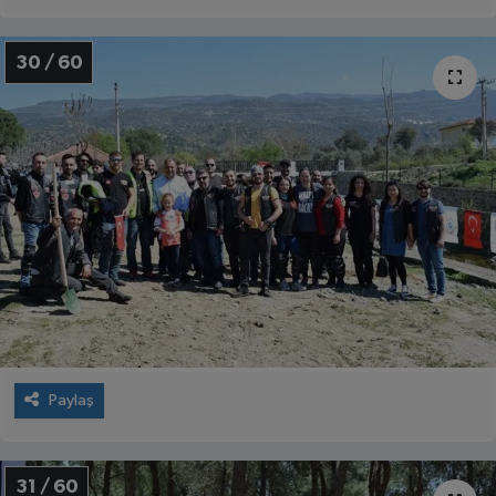
30 / 60
Paylaş
31 / 60