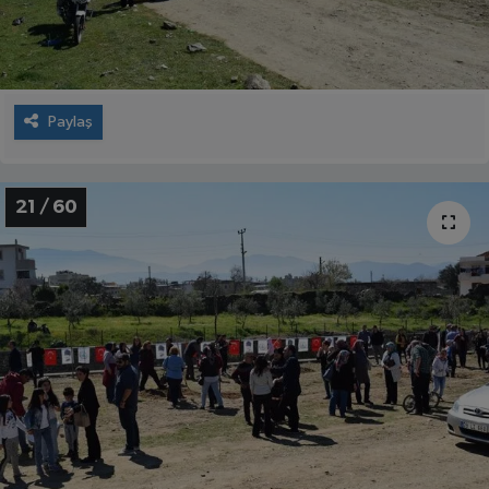
Paylaş
21 / 60