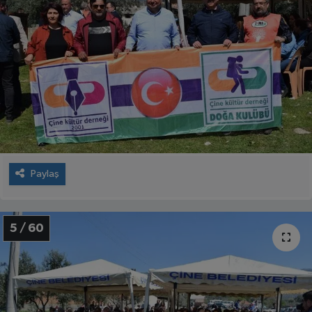
Paylaş
5 / 60