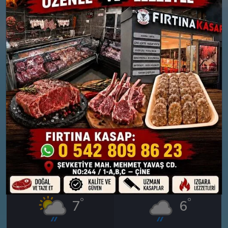
PERŞEMBE
CUMA
°
°
8
6
Bölgesel düzensiz yağmur
Orta kuvvetli yağmurlu
yağışlı
Nem: %84
Rüzgar: 19 km/h
Nem: %73
Yağış Olasılığı: %88
Rüzgar: 18 km/h
Yağış Olasılığı: %89
28 MART
29 MART
CUMARTESI
PAZAR
°
°
7
6