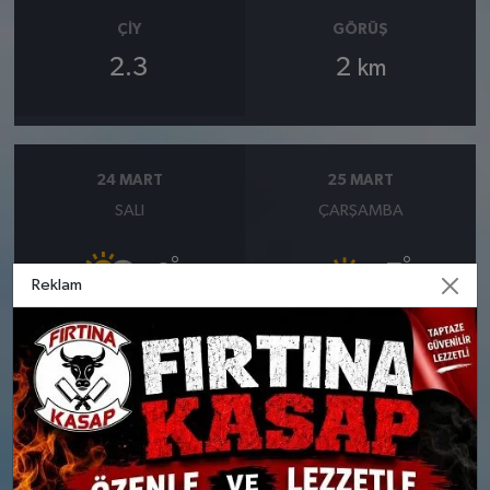
ÇIY
GÖRÜŞ
2.3
2
km
24 MART
25 MART
SALI
ÇARŞAMBA
°
°
6
7
Reklam
Parçalı Bulutlu
Güneşli
Nem: %76
Nem: %64
Rüzgar: 12 km/h
Rüzgar: 12 km/h
26 MART
27 MART