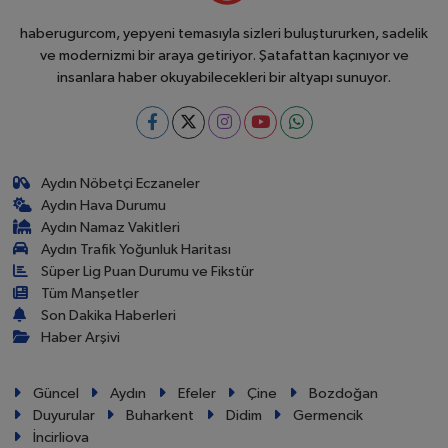
haberugurcom, yepyeni temasıyla sizleri buluştururken, sadelik
ve modernizmi bir araya getiriyor. Şatafattan kaçınıyor ve
insanlara haber okuyabilecekleri bir altyapı sunuyor.
Aydın Nöbetçi Eczaneler
Aydın Hava Durumu
Aydın Namaz Vakitleri
Aydın Trafik Yoğunluk Haritası
Süper Lig Puan Durumu ve Fikstür
Tüm Manşetler
Son Dakika Haberleri
Haber Arşivi
Güncel
Aydın
Efeler
Çine
Bozdoğan
Duyurular
Buharkent
Didim
Germencik
İncirliova