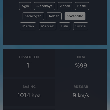
Ağın
Alacakaya
Arıcak
Baskil
Karakoçan
Keban
Kovancılar
Maden
Merkez
Palu
Sivrice
HISSEDILEN
NEM
°
1
%99
BASINÇ
RÜZGAR
1014
9
hpa
km/s