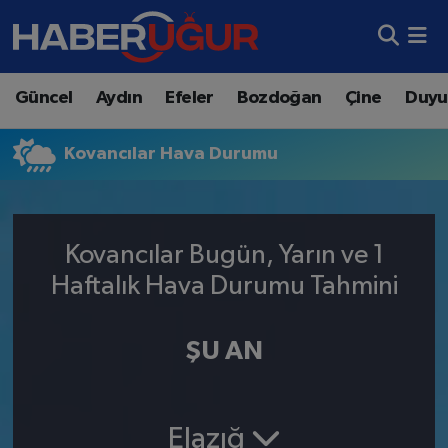
Aydın Nöbetçi Eczaneler
Güncel
Aydın
Efeler
Bozdoğan
Çine
Duyu
Aydın Hava Durumu
Kovancılar Hava Durumu
Aydın Namaz Vakitleri
Aydın Trafik Yoğunluk Haritası
Kovancılar Bugün, Yarın ve 1
Süper Lig Puan Durumu ve Fikstür
Haftalık Hava Durumu Tahmini
Tüm Manşetler
ŞU AN
Son Dakika Haberleri
Haber Arşivi
Elazığ